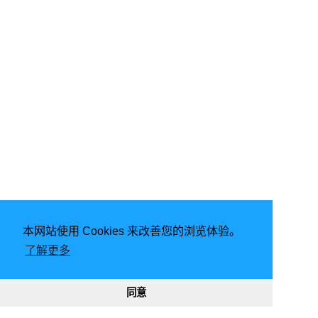
本网站使用 Cookies 来改善您的浏览体验。
由
Hugo
强力驱动 | 主题 -
FixIt
了解更多
2026
意琦行
CC BY-NC 4.0
网站已运行
2899, 15:40:57
188053
330570
同意
渝ICP备20005680号-1
渝公网安备50010302002842号