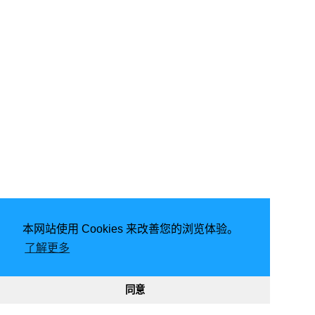
本网站使用 Cookies 来改善您的浏览体验。
由
Hugo
强力驱动 | 主题 -
FixIt
了解更多
2026
意琦行
CC BY-NC 4.0
网站已运行
2901, 21:35:47
188934
331903
同意
渝ICP备20005680号-1
渝公网安备50010302002842号