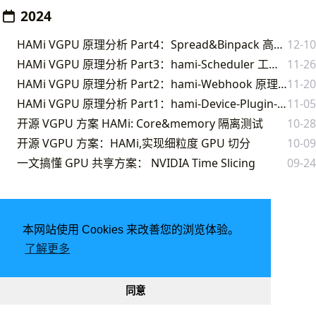
2024
HAMi VGPU 原理分析 Part4：Spread&Binpack 高级调度策略实现
12-10
HAMi VGPU 原理分析 Part3：hami-Scheduler 工作流程分析
11-26
HAMi VGPU 原理分析 Part2：hami-Webhook 原理分析
11-20
HAMi VGPU 原理分析 Part1：hami-Device-Plugin-Nvidia 实现
11-05
开源 VGPU 方案 HAMi: Core&memory 隔离测试
10-28
开源 VGPU 方案：HAMi,实现细粒度 GPU 切分
10-09
一文搞懂 GPU 共享方案： NVIDIA Time Slicing
09-24
本网站使用 Cookies 来改善您的浏览体验。
由
Hugo
强力驱动 | 主题 -
FixIt
了解更多
2026
意琦行
CC BY-NC 4.0
网站已运行
2901, 23:44:16
188962
331937
同意
渝ICP备20005680号-1
渝公网安备50010302002842号