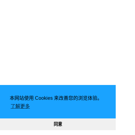
本网站使用 Cookies 来改善您的浏览体验。
由
Hugo
强力驱动 | 主题 -
FixIt
了解更多
2026
意琦行
CC BY-NC 4.0
网站已运行
2902, 05:20:05
189026
332027
同意
渝ICP备20005680号-1
渝公网安备50010302002842号