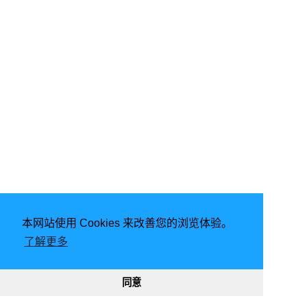
本网站使用 Cookies 来改善您的浏览体验。
由
Hugo
强力驱动 | 主题 -
FixIt
了解更多
2026
意琦行
CC BY-NC 4.0
网站已运行
2904, 03:05:29
189962
333351
同意
渝ICP备20005680号-1
渝公网安备50010302002842号