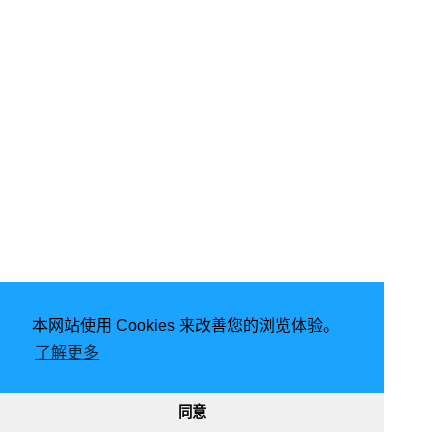
本网站使用 Cookies 来改善您的浏览体验。
由
Hugo
强力驱动 | 主题 -
FixIt
了解更多
2026
意琦行
CC BY-NC 4.0
网站已运行
2900, 21:44:33
188615
331462
同意
渝ICP备20005680号-1
渝公网安备50010302002842号