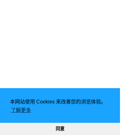
本网站使用 Cookies 来改善您的浏览体验。
由
Hugo
强力驱动 | 主题 -
FixIt
了解更多
2026
意琦行
CC BY-NC 4.0
网站已运行
2900, 03:56:52
188284
330911
同意
渝ICP备20005680号-1
渝公网安备50010302002842号