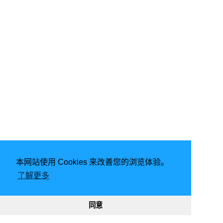
本网站使用 Cookies 来改善您的浏览体验。
由
Hugo
强力驱动 | 主题 -
FixIt
了解更多
2026
意琦行
CC BY-NC 4.0
网站已运行
2899, 20:29:43
188149
330715
同意
渝ICP备20005680号-1
渝公网安备50010302002842号