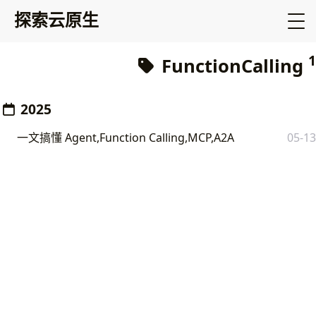
探索云原生
1
FunctionCalling
2025
一文搞懂 Agent,Function Calling,MCP,A2A
05-13