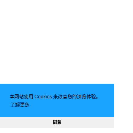
本网站使用 Cookies 来改善您的浏览体验。
由
Hugo
强力驱动 | 主题 -
FixIt
了解更多
2026
意琦行
CC BY-NC 4.0
网站已运行
2903, 04:29:57
189388
332460
同意
渝ICP备20005680号-1
渝公网安备50010302002842号