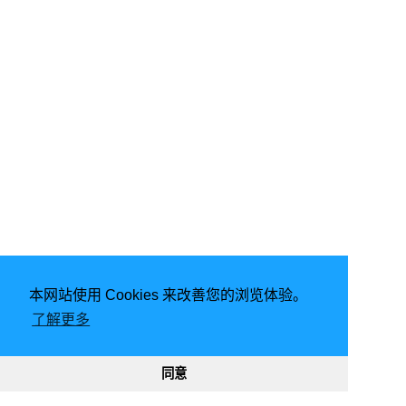
本网站使用 Cookies 来改善您的浏览体验。
由
Hugo
强力驱动 | 主题 -
FixIt
了解更多
2026
意琦行
CC BY-NC 4.0
网站已运行
2900, 08:55:57
188354
330986
同意
渝ICP备20005680号-1
渝公网安备50010302002842号