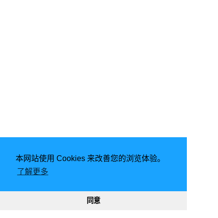
本网站使用 Cookies 来改善您的浏览体验。
由
Hugo
强力驱动 | 主题 -
FixIt
了解更多
2026
意琦行
CC BY-NC 4.0
网站已运行
2900, 08:57:32
188355
330987
同意
渝ICP备20005680号-1
渝公网安备50010302002842号