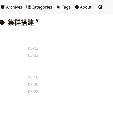
Archives
Categories
Tags
About
5
集群搭建
06-02
03-03
12-10
08-20
05-28