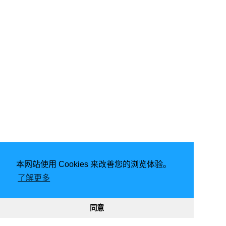
本网站使用 Cookies 来改善您的浏览体验。
由
Hugo
强力驱动 | 主题 -
FixIt
了解更多
2026
意琦行
CC BY-NC 4.0
网站已运行
2900, 11:24:16
188380
331012
同意
渝ICP备20005680号-1
渝公网安备50010302002842号