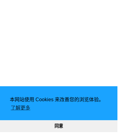
本网站使用 Cookies 来改善您的浏览体验。
由
Hugo
强力驱动 | 主题 -
FixIt
了解更多
2026
意琦行
CC BY-NC 4.0
网站已运行
2900, 11:23:03
188379
331011
同意
渝ICP备20005680号-1
渝公网安备50010302002842号