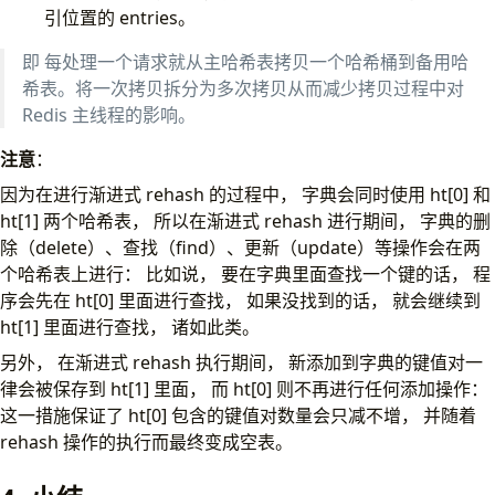
引位置的 entries。
即 每处理一个请求就从主哈希表拷贝一个哈希桶到备用哈
希表。将一次拷贝拆分为多次拷贝从而减少拷贝过程中对
Redis 主线程的影响。
注意
：
因为在进行渐进式 rehash 的过程中， 字典会同时使用 ht[0] 和
ht[1] 两个哈希表， 所以在渐进式 rehash 进行期间， 字典的删
除（delete）、查找（find）、更新（update）等操作会在两
个哈希表上进行： 比如说， 要在字典里面查找一个键的话， 程
序会先在 ht[0] 里面进行查找， 如果没找到的话， 就会继续到
ht[1] 里面进行查找， 诸如此类。
另外， 在渐进式 rehash 执行期间， 新添加到字典的键值对一
律会被保存到 ht[1] 里面， 而 ht[0] 则不再进行任何添加操作：
这一措施保证了 ht[0] 包含的键值对数量会只减不增， 并随着
rehash 操作的执行而最终变成空表。