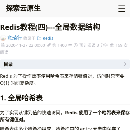
探索云原生
Redis教程(四)---全局数据结构
意琦行
收录于
Redis
2020-11-27 22:00:00
约 1400 字
预计阅读 3 分钟
169
次
阅读
目录
1. 全局哈希表
Redis 为了操作效率使用哈希表来存储键值对，访问时只需要
2. 哈希冲突
O(1) 时间复杂度。
3. Rehash
4. 小结
1. 全局哈希表
5. 参考资料
为了实现从键到值的快速访问，
Redis 使用了一个哈希表来保存
所有键值对
。
哈希表由多个哈希桶组成，哈希桶中的 entry 元素中保存了