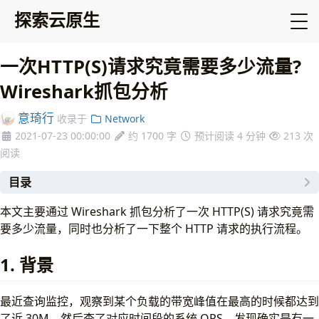
探索云原生
一次HTTP(S)请求究竟需要多少流量?
Wireshark抓包分析
意琦行
收录于
Network
2021-07-23 00:00:00
约 1700 字
预计阅读 4 分钟
213
次
阅读
目录
1. 背景
本文主要通过 Wireshark 抓包分析了一次 HTTP(S) 请求究竟需
2. 抓包分析
要多少流量，同时也分析了一下整个 HTTP 请求的执行流程。
2.1 TCP 三次握手
2.2 TLS 握手
1. 背景
2.3 业务请求
2.4 Keep-Alive
最近查询监控，观察到某个负载的带宽峰值在最高的时候都达到
2.5 TCP 四次挥手
了近 30M，然后查了对应时间段的系统 QPS，发现确实是有一