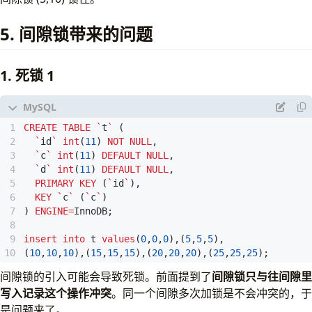
5. 间隙锁带来的问题
1. 死锁 1
CREATE
TABLE
`
t
`
(
`
id
`
int
(
11
)
NOT
NULL
,
`
c
`
int
(
11
)
DEFAULT
NULL
,
`
d
`
int
(
11
)
DEFAULT
NULL
,
PRIMARY
KEY
(
`
id
`
),
KEY
`
c
`
(
`
c
`
)
)
ENGINE
=
InnoDB
;
insert
into
t
values
(
0
,
0
,
0
),(
5
,
5
,
5
),
(
10
,
10
,
10
),(
15
,
15
,
15
),(
20
,
20
,
20
),(
25
,
25
,
25
);
间隙锁的引入可能会导致死锁。前面提到了
间隙锁只与往间隙里
写入记录这个操作冲突
。同一个间隙多次加锁是不会冲突的，于
是问题来了。