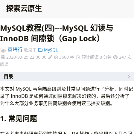
探索云原生
MySQL教程(四)---MySQL 幻读与
InnoDB 间隙锁（Gap Lock）
意琦行
收录于
MySQL
2020-03-25 22:00:00
约 3600 字
预计阅读 8 分钟
247
次
阅读
目录
1. 常见问题
本文对 MySQL 事务隔离级别及其常见问题进行了分析，同时记
2. 如何解决
录了 InnoDB 是如何通过间隙锁来解决幻读的，最后还分析了
1. 脏读
为什么大部分业务事务隔离级别会使用读已提交级别。
2. 不可重复读
3. 幻读
1. 常见问题
3. 间隙锁（Gap Lock）
4. 加锁规则
在不考虑事务隔离级别的情况下，DB 操作可能出现以下几个问