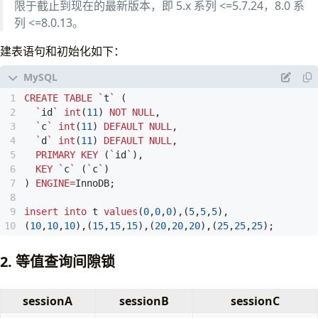
限于截止到现在的最新版本，即 5.x 系列 <=5.7.24，8.0 系
列 <=8.0.13。
建表语句和初始化如下：
CREATE
TABLE
`
t
`
(
`
id
`
int
(
11
)
NOT
NULL
,
`
c
`
int
(
11
)
DEFAULT
NULL
,
`
d
`
int
(
11
)
DEFAULT
NULL
,
PRIMARY
KEY
(
`
id
`
),
KEY
`
c
`
(
`
c
`
)
)
ENGINE
=
InnoDB
;
insert
into
t
values
(
0
,
0
,
0
),(
5
,
5
,
5
),
(
10
,
10
,
10
),(
15
,
15
,
15
),(
20
,
20
,
20
),(
25
,
25
,
25
);
2. 等值查询间隙锁
sessionA
sessionB
sessionC