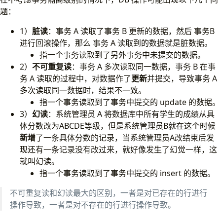
1. 概述
题：
2. 等值查询间隙锁
3. 非唯一索引等值锁
1）
脏读
：事务 A 读取了事务 B 更新的数据，然后 事务B
5. 间隙锁带来的问题
进行回滚操作，那么 事务 A 读取到的数据就是脏数据。
1. 死锁 1
指一个事务读取到了另外事务中未提交的数据。
2. 死锁 2
2）
不可重复读
：事务 A 多次读取同一数据，事务 B 在事
6. 小结
务 A 读取的过程中，对数据作了
更新
并提交，导致事务 A
7. 参考
多次读取同一数据时，结果不一致。
指一个事务读取到了事务中提交的 update 的数据。
3）
幻读
：系统管理员 A 将数据库中所有学生的成绩从具
体分数改为ABCDE等级，但是系统管理员B就在这个时候
新增
了一条具体分数的记录，当系统管理员A改结束后发
现还有一条记录没有改过来，就好像发生了幻觉一样，这
就叫幻读。
指一个事务读取到了事务中提交的 insert 的数据。
不可重复读和幻读最大的区别，一者是对已存在的行进行
操作导致，一者是对不存在的行进行操作导致。