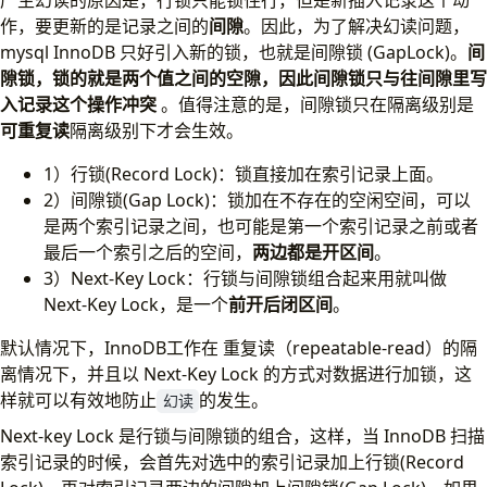
产生幻读的原因是，行锁只能锁住行，但是新插入记录这个动
作，要更新的是记录之间的
间隙
。因此，为了解决幻读问题，
mysql InnoDB 只好引入新的锁，也就是间隙锁 (GapLock)。
间
隙锁，锁的就是两个值之间的空隙，因此间隙锁只与往间隙里写
入记录这个操作冲突
。值得注意的是，间隙锁只在隔离级别是
可重复读
隔离级别下才会生效。
1）行锁(Record Lock)：锁直接加在索引记录上面。
2）间隙锁(Gap Lock)：锁加在不存在的空闲空间，可以
是两个索引记录之间，也可能是第一个索引记录之前或者
最后一个索引之后的空间，
两边都是开区间
。
3）Next-Key Lock：行锁与间隙锁组合起来用就叫做
Next-Key Lock，是一个
前开后闭区间
。
默认情况下，InnoDB工作在 重复读（repeatable-read）的隔
离情况下，并且以 Next-Key Lock 的方式对数据进行加锁，这
样就可以有效地防止
的发生。
幻读
Next-key Lock 是行锁与间隙锁的组合，这样，当 InnoDB 扫描
索引记录的时候，会首先对选中的索引记录加上行锁(Record