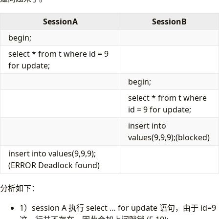
SessionA
SessionB
begin;
select * from t where id = 9
for update;
begin;
select * from t where
id = 9 for update;
insert into
values(9,9,9);(blocked)
insert into values(9,9,9);
(ERROR Deadlock found)
分析如下：
1）session A 执行 select … for update 语句，由于 id=9