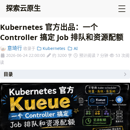
探索云原生
Kubernetes 官方出品：一个
Controller 搞定 Job 排队和资源配额
意琦行
收录于
Kubernetes
AI
2026-06-24 22:00:00
约 3200 字
预计阅读 7 分钟
53
次阅
读
目录
1. Kueue 简介
Kueue 是什么？
Kueue 能做什么？
为什么需要 Kueue？
Kueue vs Volcano 快速对比
2. 核心概念
调度流程