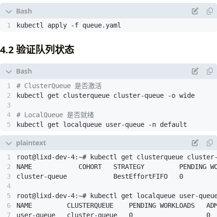
apiVersion
:
kueue.x-k8s.io/v1beta2
kind
:
ResourceFlavor
kubectl apply -f queue.yaml
metadata
:
name
:
"default-flavor"
---
4.2 验证队列状态
apiVersion
:
kueue.x-k8s.io/v1beta2
kind
:
ClusterQueue
metadata
:
name
:
"cluster-queue"
# ClusterQueue 是否激活
spec
:
namespaceSelector
:
{}
# 允许所有命名空间
resourceGroups
:
# LocalQueue 是否就绪
- 
coveredResources
:
[
"cpu"
,
"memory"
]
kubectl get localqueue user-queue -n default
flavors
:
- 
name
:
"default-flavor"
resources
:
- 
name
:
"cpu"
nominalQuota
:
9
- 
name
:
"memory"
nominalQuota
:
9Gi
---
apiVersion
:
kueue.x-k8s.io/v1beta2
user-queue   cluster-queue   0                   0