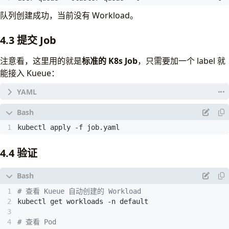
kind
:
LocalQueue
metadata
:
队列创建成功，当前没有 Workload。
namespace
:
"default"
name
:
"user-queue"
4.3 提交 Job
spec
:
clusterQueue
:
"cluster-queue"
注意看，这里用的就是
标准的 K8s Job
，只需要加一个 label 就
能接入 Kueue：
apiVersion
:
batch/v1
kind
:
Job
kubectl apply -f job.yaml
metadata
:
name
:
sample-job
namespace
:
default
4.4 验证
labels
:
kueue.x-k8s.io/queue-name
:
user-queue 
# 接入 K
spec
:
parallelism
:
3
# 查看 Kueue 自动创建的 Workload
completions
:
3
template
:
spec
:
# 查看 Pod