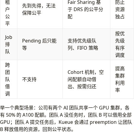
租
Fair Sharing 基
防止
先到先得，无法
户
于 DRS 的公平分
资源
保障公平
公
配
独占
平
按优
Job
Pending 后只能
支持优先级队
先级
排
等
列、FIFO 策略
有序
队
调度
跨
提高
团
Cohort 机制，空
集群
队
不支持
闲配额自动借
利用
借
出、按需归还
率
调
举一个典型场景：公司有两个 AI 团队共享一个 GPU 集群，各
有 50% 的 A100 配额。团队 A 没任务时，团队 B 可以借用全部
GPU；团队 A 提交任务后，Kueue 会通过 preemption 让团队
B 释放借用的资源，回到公平状态。