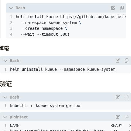
helm install kueue https://github.com/kubernetes-
  --namespace kueue-system 
  --create-namespace 
  --wait --timeout 300s
卸载
helm uninstall kueue --namespace kueue-system
验证
kubectl -n kueue-system get po