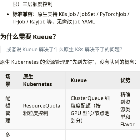
限）三层额度控制
标准兼容
：原生支持 K8s Job / JobSet / PyTorchJob /
TFJob / RayJob 等，无需改 Job YAML
为什么需要 Kueue？
或者说 Kueue 解决了什么原生 K8s 解决不了的问题？
原生 Kubernetes 的资源管理是"先到先得"，没有队列的概念：
场
原生
Kueue
优势
景
Kubernetes
精确
配
ClusterQueue 细
到资
额
ResourceQuota
粒度配额（按
源类
管
粗粒度控制
GPU 型号/节点池
型和
理
划分）
Flavor
多