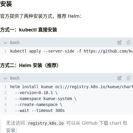
安装
官方提供了两种安装方式，推荐 Helm：
方式一：kubectl 直接安装
kubectl apply --server-side -f https://github.com/k
方式二：Helm 安装（推荐）
helm install kueue oci://registry.k8s.io/kueue/char
  --version
=
0.18.1 
  --namespace kueue-system 
  --create-namespace 
  --wait --timeout 300s
无法访问
可以从 GitHub 下载 chart 包
registry.k8s.io
安装：