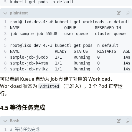
containers
:
kubectl get pods -n default
- 
name
:
dummy-job
image
:
registry.k8s.io/e2e-test-images/agnh
command
:
[
"/bin/sh"
]
args
:
[
"-c"
,
"sleep 30"
]
resources
:
requests
:
cpu
:
"1"
memory
:
"200Mi"
restartPolicy
:
Never
sample-job-nvjkz   1/1     Running   0          14s
可以看到 Kueue 自动为 Job 创建了对应的 Workload，
Workload 状态为
（已准入），3 个 Pod 正常运
Admitted
行。
4.5 等待任务完成
# 等待任务完成