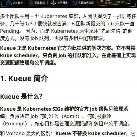
3. Kueue 部署
版本兼容性
多个团队共用一个 Kubernetes 集群，A 团队提交了一批训练任
安装
务，几十张 GPU 很快就被占满；B 团队新提交的 Job 只能一直
方式一：kubectl 直接安装
Pending。 因为，而是 Kubernetes 原生采用"先到先得"的调
方式二：Helm 安装（推荐）
度方式，没有 Job 队列，也没有多租户配额管理。
卸载
验证
Kueue 正是 Kubernetes 官方为此提供的解决方案。它不替换
4. 快速上手：一个完整的 Demo
kube-scheduler，只负责 Job 的排队和准入，在此基础上实现
4.1 创建基础资源
资源配额管理和公平调度。
4.2 验证队列状态
1. Kueue 简介
4.3 提交 Job
4.4 验证
4.5 等待任务完成
Kueue 是什么？
5. 小结
Kueue 是 Kubernetes SIGs 维护的官方 Job 级队列管理系
统
，负责决定 Job 何时准入（Admit）、何时被驱逐
（Preempt），核心目标是管理资源配额和多租户公平调度。
和 Volcano 最大的区别：
Kueue 不替换 kube-scheduler
，它