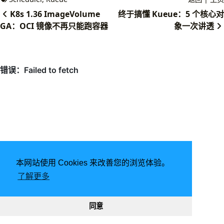
K8s 1.36 ImageVolume
终于搞懂 Kueue：5 个核心对
GA：OCI 镜像不再只能跑容器
象一次讲透
本网站使用 Cookies 来改善您的浏览体验。
由
Hugo
强力驱动 | 主题 -
FixIt
了解更多
2026
意琦行
CC BY-NC 4.0
网站已运行
2902, 08:03:11
189068
332069
同意
渝ICP备20005680号-1
渝公网安备50010302002842号