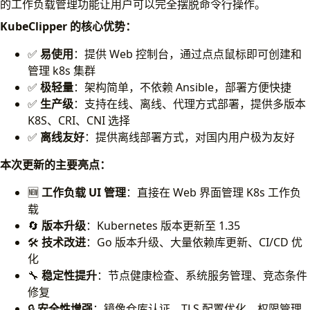
的工作负载管理功能让用户可以完全摆脱命令行操作。
KubeClipper 的核心优势：
✅
易使用
：提供 Web 控制台，通过点点鼠标即可创建和
管理 k8s 集群
✅
极轻量
：架构简单，不依赖 Ansible，部署方便快捷
✅
生产级
：支持在线、离线、代理方式部署，提供多版本
K8S、CRI、CNI 选择
✅
离线友好
：提供离线部署方式，对国内用户极为友好
本次更新的主要亮点：
🆕
工作负载 UI 管理
：直接在 Web 界面管理 K8s 工作负
载
🔄
版本升级
：Kubernetes 版本更新至 1.35
🛠️
技术改进
：Go 版本升级、大量依赖库更新、CI/CD 优
化
🔧
稳定性提升
：节点健康检查、系统服务管理、竞态条件
修复
🔒
安全性增强
：镜像仓库认证、TLS 配置优化、权限管理