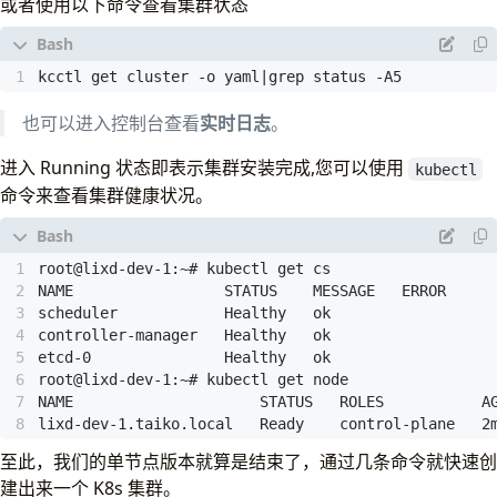
或者使用以下命令查看集群状态
|
                  ID                  
|
 CLUSTER 
|
 
kcctl get cluster -o yaml
|
grep status -A5
|
 118e57ec-c467-4e11-8436-2813ec9e3b51 
|
 demo    
|
 
也可以进入控制台查看
实时日志
。
进入 Running 状态即表示集群安装完成,您可以使用
kubectl
命令来查看集群健康状况。
=====
 Step: 
[
2026-03-02 06:33:45
]
 installRuntime 
(
f
  Node: lixd-dev-1.taiko.local 
(
172.16.131.134
)
 bf9
=====
 Step: 
[
2026-03-02 06:33:49
]
 nodeEnvSetup 
(
355
  Node: lixd-dev-1.taiko.local 
(
172.16.131.134
)
 bf9
=====
 Step: 
[
2026-03-02 06:33:49
]
 installExtension 
  Node: lixd-dev-1.taiko.local 
(
172.16.131.134
)
 bf9
=====
 Step: 
[
2026-03-02 06:34:23
]
 installPackages 
(
  Node: lixd-dev-1.taiko.local 
(
172.16.131.134
)
 bf9
lixd-dev-1.taiko.local   Ready    control-plane   2
至此，我们的单节点版本就算是结束了，通过几条命令就快速创
=====
 Step: 
[
2026-03-02 06:35:04
]
 renderKubeadmConf
建出来一个 K8s 集群。
  Node: lixd-dev-1.taiko.local 
(
172.16.131.134
)
 bf9