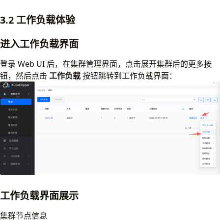
=====
 Step: 
[
2026-03-02 06:35:04
]
 initControlPlane 
3.2 工作负载体验
  Node: lixd-dev-1.taiko.local 
(
172.16.131.134
)
 bf9
进入工作负载界面
=====
 Step: 
[
2026-03-02 06:35:18
]
 cniImageLoader 
(
0
  Node: lixd-dev-1.taiko.local 
(
172.16.131.134
)
 bf9
登录 Web UI 后，在集群管理界面，点击展开集群后的更多按
....
钮，然后点击
工作负载
按钮跳转到工作负载界面：
工作负载界面展示
集群节点信息