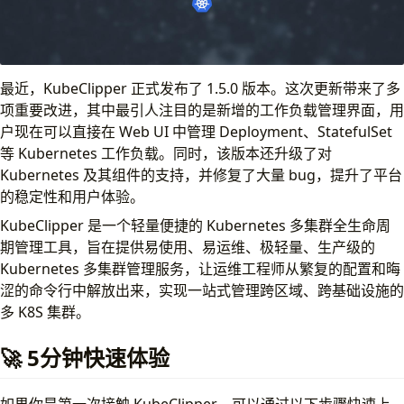
安全性增强
开发工具链升级
2. 安装部署 KubeClipper 1.5.0
2.1 环境要求
最近，KubeClipper 正式发布了 1.5.0 版本。这次更新带来了多
2.2 安装 kcctl 工具
项重要改进，其中最引人注目的是新增的工作负载管理界面，用
2.3 部署 KubeClipper
户现在可以直接在 Web UI 中管理 Deployment、StatefulSet
2.4 访问 Web UI
等 Kubernetes 工作负载。同时，该版本还升级了对
3. 快速上手体验
Kubernetes 及其组件的支持，并修复了大量 bug，提升了平台
3.1 创建 K8s 集群
的稳定性和用户体验。
3.2 工作负载体验
KubeClipper 是一个轻量便捷的 Kubernetes 多集群全生命周
进入工作负载界面
期管理工具，旨在提供易使用、易运维、极轻量、生产级的
工作负载界面展示
Kubernetes 多集群管理服务，让运维工程师从繁复的配置和晦
4. 小结
涩的命令行中解放出来，实现一站式管理跨区域、跨基础设施的
多 K8S 集群。
🚀 5分钟快速体验
如果你是第一次接触 KubeClipper，可以通过以下步骤快速上