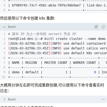
|
 bf989745-73c7-4582-ab3a-f8f6c96b9ae7 
|
 lixd-dev-1
+--------------------------------------+-----------
然后使用以下命令创建 k8s 集群:
# 其中 IP 为上一步中的 server1 节点 IP
[
2026-03-02T06:33:45Z
][
INFO
]
[
2026-03-02T06:33:45Z
][
INFO
]
[
2026-03-02T06:33:45Z
][
INFO
]
|
 NAME 
|
 REGION  
|
 MASTER COUNT 
|
 WORKER COUNT 
|
   
|
 demo 
|
 default 
|
1
|
0
|
 In
+------+---------+--------------+--------------+---
大概两分钟左右即可完成集群创建,可以使用以下命令查看实时
日志：
root@lixd-dev-1:~# kcctl get operation --selector k