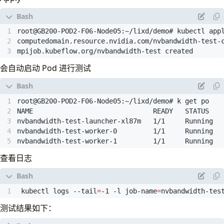
EOF
mpijob.kubeflow.org/nvbandwidth-test created
会自动启动 Pod 进行测试
nvbandwidth-test-launcher-xl87m   1/1     Running  
nvbandwidth-test-worker-0         1/1     Running  
nvbandwidth-test-worker-1         1/1     Running  
查看日志
 kubectl logs --tail
=
-1 -l job-name
=
nvbandwidth-tes
测试结果如下：