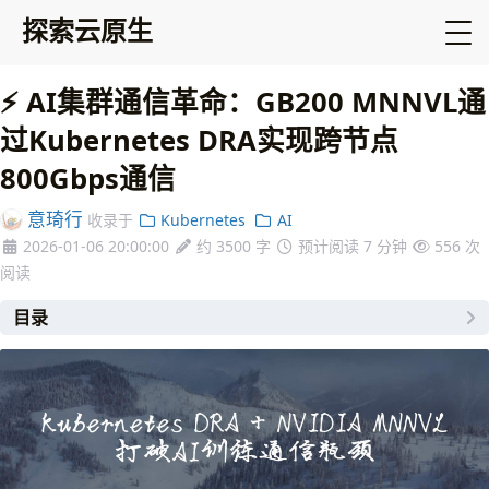
探索云原生
⚡ AI集群通信革命：GB200 MNNVL通
过Kubernetes DRA实现跨节点
800Gbps通信
意琦行
收录于
Kubernetes
AI
2026-01-06 20:00:00
约 3500 字
预计阅读 7 分钟
556
次
阅读
目录
核心概念
Kubernetes DRA (Dynamic Resource Allocation) 简介
为什么需要 DRA？
DRA 核心设计
DRA 的优势
GB200 MNNVL (Multi-Node NVLink) 的价值