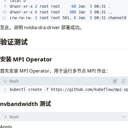
total 
0
drwxr-xr-x 
2
 root root     
60
 Jan  
5
drwxr-xr-x 
6
 root root    
380
 Jan  
5
crw-rw-rw- 
1
 root root 501, 
0
 Jan  
5
 08:31 channel0
至此，说明 nvidia-dra-driver 部署成功。
验证测试
安装 MPI Operator
首先安装 MPI Operator，用于运行多节点 MPI 作业：
kubectl create -f https://github.com/kubeflow/mpi-o
nvbandwidth 测试
cat 
Apply