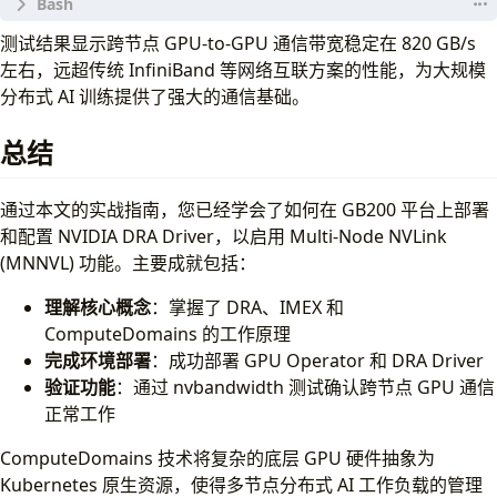
测试结果显示跨节点 GPU-to-GPU 通信带宽稳定在 820 GB/s
左右，远超传统 InfiniBand 等网络互联方案的性能，为大规模
分布式 AI 训练提供了强大的通信基础。
MPI version: Open MPI v4.1.4, package: Debian OpenM
CUDA Runtime Version: 
13000
总结
CUDA Driver Version: 
13000
通过本文的实战指南，您已经学会了如何在 GB200 平台上部署
Process 
0
(
nvbandwidth-test-worker-0
)
: device 0: NV
和配置 NVIDIA DRA Driver，以启用 Multi-Node NVLink
Process 
1
(
nvbandwidth-test-worker-0
)
: device 1: NV
Process 
2
(
nvbandwidth-test-worker-0
)
: device 2: NV
(MNNVL) 功能。主要成就包括：
Process 
3
(
nvbandwidth-test-worker-0
)
: device 3: NV
Process 
4
(
nvbandwidth-test-worker-1
)
: device 0: NV
理解核心概念
：掌握了 DRA、IMEX 和
Process 
5
(
nvbandwidth-test-worker-1
)
: device 1: NV
ComputeDomains 的工作原理
Process 
6
(
nvbandwidth-test-worker-1
)
: device 2: NV
完成环境部署
：成功部署 GPU Operator 和 DRA Driver
Process 
7
(
nvbandwidth-test-worker-1
)
: device 3: NV
验证功能
：通过 nvbandwidth 测试确认跨节点 GPU 通信
正常工作
memcpy CE GPU
(
row
)
 -> GPU
(
column
)
 bandwidth 
(
GB/s
)
ComputeDomains 技术将复杂的底层 GPU 硬件抽象为
0
1
2
3
0
Kubernetes 原生资源，使得多节点分布式 AI 工作负载的管理