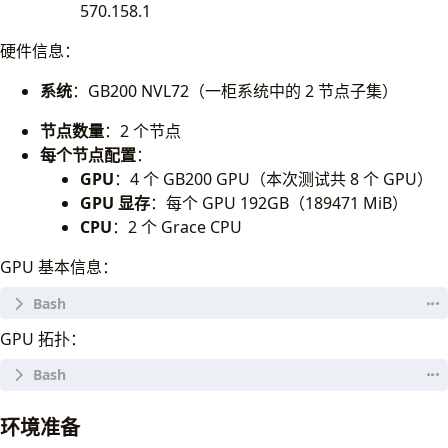
570.158.1
硬件信息：
系统
：GB200 NVL72（一柜系统中的 2 节点子集）
节点数量
：2 个节点
每个节点配置
：
GPU
：4 个 GB200 GPU（本次测试共 8 个 GPU）
GPU 显存
：每个 GPU 192GB（189471 MiB）
CPU
：2 个 Grace CPU
GPU 基本信息：
GPU 拓扑：
Wed Dec 
10
 10:24:44 
2025
|
 NVIDIA-SMI 580.95.05              Driver Version:
环境准备
|
 GPU  Name                 Persistence-M 
|
 Bus-Id 