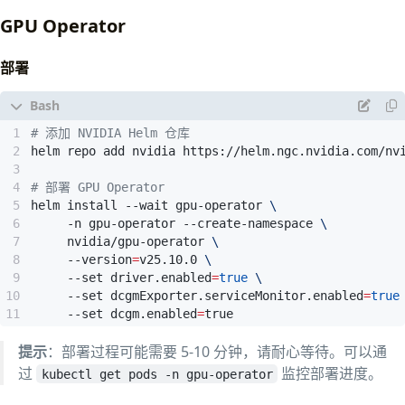
|
 Fan  Temp   Perf          Pwr:Usage/Cap 
|
        
GPU Operator
|
|
|
=========================================
+
========
|
0
  NVIDIA GB200                   On  
|
   00000
部署
|
 N/A   37C    P0            169W / 1200W 
|
       0
|
|
|
1
  NVIDIA GB200                   On  
|
   00000
# 添加 NVIDIA Helm 仓库
|
 N/A   37C    P0            157W / 1200W 
|
       0
helm repo add nvidia https://helm.ngc.nvidia.com/nv
|
|
# 部署 GPU Operator
|
2
  NVIDIA GB200                   On  
|
   00000
helm install --wait gpu-operator 
|
 N/A   38C    P0            158W / 1200W 
|
       0
     -n gpu-operator --create-namespace 
|
|
     nvidia/gpu-operator 
     --version
=
v25.10.0 
X
=
|
3
  NVIDIA GB200                   On  
|
   00000
     --set driver.enabled
=
true
SYS
=
 Connection traversing PCIe as well as the 
|
 N/A   37C    P0            166W / 1200W 
|
       0
     --set dcgmExporter.serviceMonitor.enabled
=
true
NODE
=
|
|
     --set dcgm.enabled
=
true
PHB
=
 Connection traversing PCIe as well as a PC
PXB
=
 Connection traversing multiple PCIe bridge
提示
：部署过程可能需要 5-10 分钟，请耐心等待。可以通
PIX
=
过
监控部署进度。
kubectl get pods -n gpu-operator
  NV#  
=
 Connection traversing a bonded 
set
 of 
# NV
|
 Processes:                                       
|
  GPU   GI   CI              PID   Type   Process 