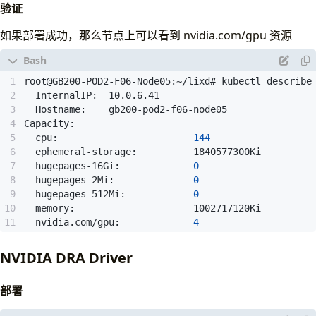
验证
|
        ID   ID                                   
|
==================================================
如果部署成功，那么节点上可以看到 nvidia.com/gpu 资源
|
  No running processes found                      
+--------------------------------------------------
root@GB200-POD2-F06-Node05:~/lixd# kubectl describe
  NIC7: mlx5_7
  cpu:                        
144
  hugepages-16Gi:             
0
  hugepages-2Mi:              
0
  hugepages-512Mi:            
0
  nvidia.com/gpu:             
4
NVIDIA DRA Driver
部署