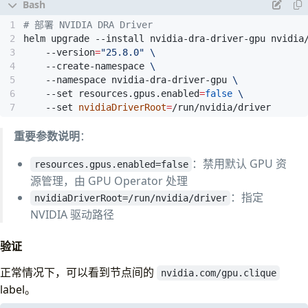
# 部署 NVIDIA DRA Driver
helm upgrade --install nvidia-dra-driver-gpu nvidia
    --version
=
"25.8.0"
    --create-namespace 
    --namespace nvidia-dra-driver-gpu 
    --set resources.gpus.enabled
=
false
    --set 
nvidiaDriverRoot
=
/run/nvidia/driver
重要参数说明
：
：禁用默认 GPU 资
resources.gpus.enabled=false
源管理，由 GPU Operator 处理
：指定
nvidiaDriverRoot=/run/nvidia/driver
NVIDIA 驱动路径
验证
正常情况下，可以看到节点间的
nvidia.com/gpu.clique
label。