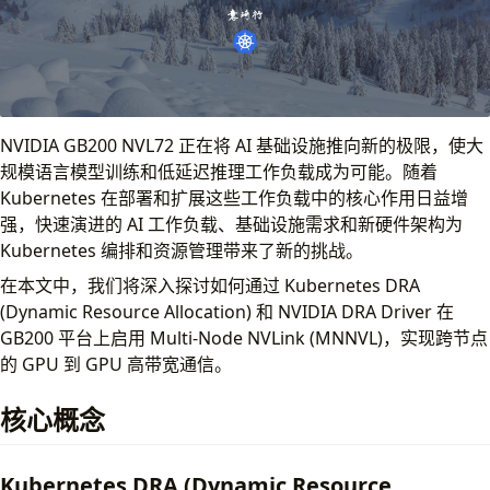
ComputeDomains：连接底层硬件与 Kubernetes
IMEX (Internode Memory Exchange)
ComputeDomains 核心概念
环境部署
版本要求
NVIDIA GB200 NVL72 正在将 AI 基础设施推向新的极限，使大
环境准备
规模语言模型训练和低延迟推理工作负载成为可能。随着
GPU Operator
Kubernetes 在部署和扩展这些工作负载中的核心作用日益增
部署
强，快速演进的 AI 工作负载、基础设施需求和新硬件架构为
验证
Kubernetes 编排和资源管理带来了新的挑战。
NVIDIA DRA Driver
在本文中，我们将深入探讨如何通过 Kubernetes DRA
部署
(Dynamic Resource Allocation) 和 NVIDIA DRA Driver 在
验证
GB200 平台上启用 Multi-Node NVLink (MNNVL)，实现跨节点
验证测试
的 GPU 到 GPU 高带宽通信。
安装 MPI Operator
nvbandwidth 测试
核心概念
总结
参考资料
Kubernetes DRA (Dynamic Resource