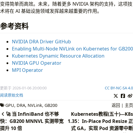
1
变得简单而高效。未来，随着更多 NVIDIA 架构的支持，这项技
2
术将在 AI 基础设施领域发挥越来越重要的作用。
3
4
参考资料
5
6
7
NVIDIA DRA Driver GitHub
Enabling Multi-Node NVLink on Kubernetes for GB200
Kubernetes Dynamic Resource Allocation
NVIDIA GPU Operator
Performance can vary with software drivers, hardwar
MPI Operator
更新于 2026-01-06 20:00:00
CC BY-NC-SA 4.0
阅读原始文档
GPU
DRA
NVLink
GB200
返回
|
主页
🚀 当 InfiniBand 也不够
Kubernetes教程(五十)---K8s
快：GB200 MNNVL 实测带宽
1.35：In-Place Pod Resize 正
提升 10 倍
式 GA，实现 Pod 资源零中断