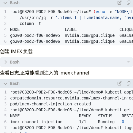
root@GB200-POD2-F06-Node05:~/lixd# 
(
echo
 -e 
"NODE\t
    /usr/bin/jq -r 
'.items[] | [.metadata.name, "nv
gb200-pod2-f06-node06  nvidia.com/gpu.clique  69a19
创建 IMEX 负载
cat 
查看日志,正常能看到注入的 imex channel
imex-channel-injection       1/1     Running   
0