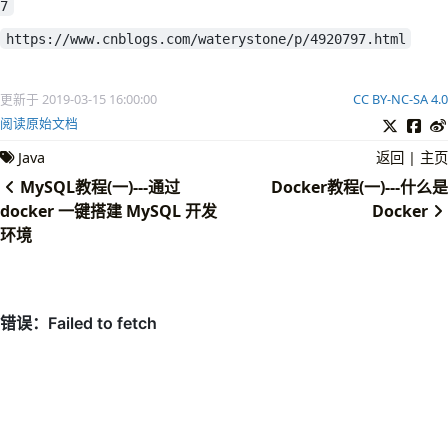
7
return
free
;
}
https://www.cnblogs.com/waterystone/p/4920797.html
     */
// 下面的代码就是唤醒后继节点，但是有可能后继节点取消了等待（
更新于 2019-03-15 16:00:00
CC BY-NC-SA 4.0
Node
s
=
node
.
next
;
阅读原始文档
//如果直接后继节点是null或者 waitStatus > 0即取消了等
//那么就直接从队尾往前找，找到waitStatus<=0的所有节
Java
返回
|
主页
if
(
s
==
null
||
s
.
waitStatus
>
0
)
{
MySQL教程(一)---通过
Docker教程(一)---什么是
s
=
null
;
// 从后往前找，不必担心中间有节点取消(waitStatus
docker 一键搭建 MySQL 开发
Docker
for
(
Node
t
=
tail
;
t
!=
null
&&
t
!=
node
;
环境
if
(
t
.
waitStatus
<=
0
)
s
=
t
;
}
//如果直接后继节点不是空的就直接唤醒
if
(
s
!=
null
)
// 唤醒线程
LockSupport
.
unpark
(
s
.
thread
);
}