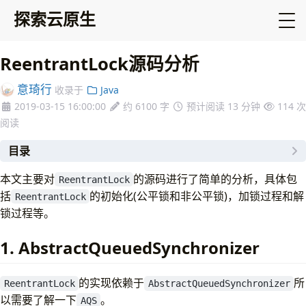
探索云原生
ReentrantLock源码分析
意琦行
收录于
Java
2019-03-15 16:00:00
约 6100 字
预计阅读 13 分钟
114
次
阅读
目录
1. AbstractQueuedSynchronizer
本文主要对
的源码进行了简单的分析，具体包
ReentrantLock
1.1 简介
括
的初始化(公平锁和非公平锁)，加锁过程和解
ReentrantLock
1.2 AQS的4个属性
锁过程等。
1.3 阻塞队列Node节点的属性
2. ReentrantLock的使用
1. AbstractQueuedSynchronizer
3. ReentrantLock源码分析
1. 初始化
的实现依赖于
所
ReentrantLock
AbstractQueuedSynchronizer
2. 加锁过程
以需要了解一下
。
AQS
3. 解锁过程