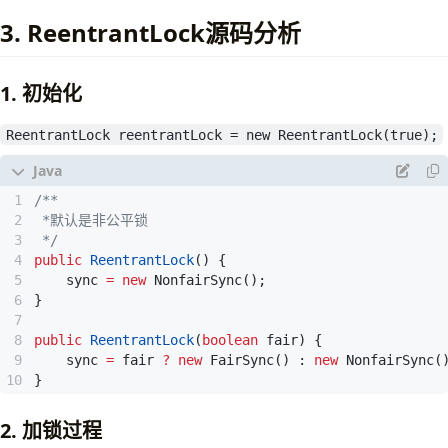
static
final
Node
EXCLUSIVE
=
null
;
3. ReentrantLock源码分析
// ======== 下面的几个int常量是给waitStatus用的 ===
/** waitStatus value to indicate thread has can
1. 初始化
// 表示此线程取消了争抢这个锁
 */
static
final
int
CANCELLED
=
1
;
public
class
UserServer
{
ReentrantLock reentrantLock = new ReentrantLock(true);
/** waitStatus value to indicate successor's th
//被标识为该等待唤醒状态的后继结点，当其前继结点的线
//将会通知该后继结点的线程执行。
     */
//就是处于唤醒状态，只要前继结点释放锁，就会通知标识为S
private
static
ReentrantLock
reentrantLock
=
ne
static
final
int
SIGNAL
=
-
1
;
/** waitStatus value to indicate thread is wait
 */
public
void
updateUser
()
{
//该标识的结点处于等待队列中，结点的线程等待在Condit
public
ReentrantLock
()
{
//加锁 同一时刻只能有一个线程更新User
//当其他线程调用了Condition的signal()方法后，COND
sync
=
new
NonfairSync
();
reentrantLock
.
lock
();
//从等待队列转移到同步队列中，等待获取同步锁。
}
try
{
static
final
int
CONDITION
=
-
2
;
public
ReentrantLock
(
boolean
fair
)
{
//do something
sync
=
fair
?
new
FairSync
()
:
new
NonfairSync
(
}
finally
{
}
//释放锁放在finally代码块中 保证出现异常等
     */
reentrantLock
.
unlock
();
// 与共享模式相关，在共享模式中，该状态标识结点的线程
2. 加锁过程
}
static
final
int
PROPAGATE
=
-
3
;