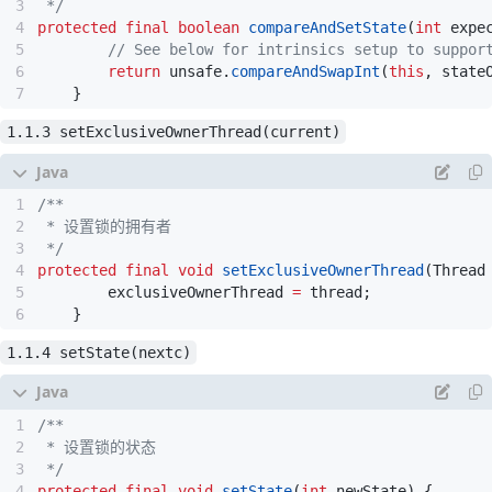
 */
}
// before tail and on head.next being accur
int
c
=
getState
();
int
c
=
getState
();
protected
final
boolean
compareAndSetState
(
int
expe
// thread is first in queue.
if
(
c
==
0
)
{
//state == 0 此时此刻没有线程持有锁 可以
// See below for intrinsics setup to suppor
Node
t
=
tail
;
// Read fields in reverse in
if
(
!
hasQueuedPredecessors
()
&&
if
(
c
==
0
)
{
return
unsafe
.
compareAndSwapInt
(
this
,
state
Node
h
=
head
;
compareAndSetState
(
0
,
acquires
)
//由于是公平锁 则在获取锁之前先看一下队
}
Node
s
;
setExclusiveOwnerThread
(
current
//讲究先来后到 所以是公平锁  这也是和非
return
h
!=
t
&&
return
true
;
//非公平锁在这里会直接尝试获取锁
1.1.3 setExclusiveOwnerThread(current)
((
s
=
h
.
next
)
==
null
||
s
.
thread
!=
Th
}
//1.1.1
}
}
if
(
!
hasQueuedPredecessors
()
&&
else
if
(
current
==
getExclusiveOwnerTh
// 如果没有线程在等待，那就用CAS尝
int
nextc
=
c
+
acquires
;
// 不成功的话，只能说明几乎同一时刻
if
(
nextc
<
0
)
//因为刚才hasQueuedPredecess
 */
throw
new
Error
(
"Maximum lock c
//1.1.2
protected
final
void
setExclusiveOwnerThread
(
Thread
setState
(
nextc
);
compareAndSetState
(
0
,
acquires
)
exclusiveOwnerThread
=
thread
;
return
true
;
//获取到锁后把当前线程设置为锁的拥
}
}
//1.1.3
return
false
;
setExclusiveOwnerThread
(
current
1.1.4 setState(nextc)
}
//获取锁成功直接返回true
}
return
true
;
}
}
//到这里说明当前锁已经被占了
 */
//然后判断如果当前线程就是持有锁的线程
protected
final
void
setState
(
int
newState
)
{