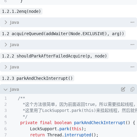
}
// tail!=null --> 队列不为空
1.2.1.2enq(node)
if
(
pred
!=
null
)
{
// 设置自己的前驱 为当前的队尾节点
node
.
prev
=
pred
;
// 用CAS把自己设置为队尾, 如果成功后，tail =
1.2 acquireQueued(addWaiter(Node.EXCLUSIVE), arg))
//1.2.1.1
if
(
compareAndSetTail
(
pred
,
node
))
{
// 进到这里说明设置成功，当前node==ta
1.2.2 shouldParkAfterFailedAcquire(p, node)
 */
// 上面已经有 node.prev = pred
private
Node
enq
(
final
Node
node
)
{
// 加上下面这句，也就实现了和之前的尾节
//无限循环
pred
.
next
=
node
;
for
(;;)
{
// 线程入队了，可以返回了
1.2.3 parkAndCheckInterrupt()
Node
t
=
tail
;
return
node
;
// 如果队列是空的就去初始化
}
     */
if
(
t
==
null
)
{
// Must initialize
}
final
boolean
acquireQueued
(
final
Node
node
,
in
// CAS初始化head节点
// 仔细看看上面的代码，如果会到这里，
boolean
failed
=
true
;
//1.2.1.2.1
// 说明 pred==null(队列是空的) 或者 CAS失败
try
{
if
(
compareAndSetHead
(
new
Node
()))
//1.2.1.2
boolean
interrupted
=
false
;
     */
// 给后面用：这个时候head节点的waitStat
     */
enq
(
node
);
for
(;;)
{
//这里无线循环 直到下面的条件满
private
final
boolean
parkAndCheckInterrupt
()
{
// 这个时候有了head，但是tail还是nul
private
static
boolean
shouldParkAfterFailedAcq
return
node
;
//获取当前节点的前一个节点 设置为p
LockSupport
.
park
(
this
);
// 设置完了以后，继续for循环，下次就到下
int
ws
=
pred
.
waitStatus
;
}
final
Node
p
=
node
.
predecessor
();
return
Thread
.
interrupted
();
tail
=
head
;