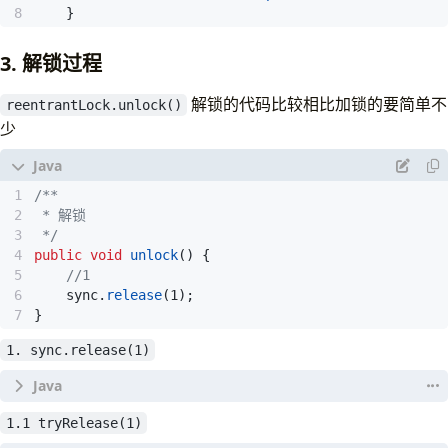
// 前驱节点的 waitStatus == -1 ，说明前
//p=head说明当前节点是队列的第一个 
}
}
else
{
if
(
ws
==
Node
.
SIGNAL
)
// 所以当前节点可以去试抢一下锁
// 下面几行，和上一个方法 addWaiter 
// enq(node) 方法里面有提到，head
// 通过CAS将当前线程排到队尾，有线程竞
3. 解锁过程
// 也就是说，当前的head可能不属于任何
// 直到成功了才return 
// tryAcquire已经分析过了,就是简单用CA
// 这里return后前面的addWaiter()方法
             */
解锁的代码比较相比加锁的要简单不
reentrantLock.unlock()
if
(
p
==
head
&&
tryAcquire
(
arg
))
{
// 接下来进入acquireQueued(addWaiter(N
return
true
;
少
setHead
(
node
);
node
.
prev
=
t
;
p
.
next
=
null
;
// help GC
if
(
compareAndSetTail
(
t
,
node
))
{
// 前驱节点 waitStatus大于0 ，说明前驱节点取消
failed
=
false
;
t
.
next
=
node
;
// 进入阻塞队列排队的线程会被挂起，而唤醒的操作
return
interrupted
;
return
t
;
// 所以下面这块代码说的是将当前节点的prev指向waitS
}
}
// 就是为当前节点找一个正常的前驱节点 毕竟当前节
// 到这里，说明上面的if分支没有成功
}
 */
if
(
ws
>
0
)
{
//要么当前node本来就不是队头
}
public
void
unlock
()
{
// 要么就是tryAcquire(arg)没有抢赢别人
}
//1
//1.2.2
sync
.
release
(
1
);
if
(
shouldParkAfterFailedAcquire
(
p
,
}
             */
//1.2.3
// 这里就在循环直到找到一个waitStatus 不大
parkAndCheckInterrupt
())
1. sync.release(1)
do
{
interrupted
=
true
;
node
.
prev
=
pred
=
pred
.
prev
;
}
}
while
(
pred
.
waitStatus
>
0
);
}
finally
{
pred
.
next
=
node
;
1.1 tryRelease(1)
if
(
failed
)
}
else
{
cancelAcquire
(
node
);