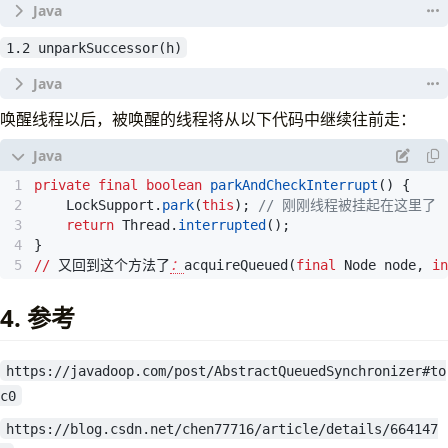
}
 */
}
1.2 unparkSuccessor(h)
public
final
boolean
release
(
int
arg
)
{
 */
//1.1 
             */
protected
final
boolean
tryRelease
(
int
releases
)
{
//这里尝试释放锁如果成功则进入if里面
// 仔细想想，如果进入到这个分支意味着什么
唤醒线程以后，被唤醒的线程将从以下代码中继续往前走：
//可重入锁 所以state可以大于1 每次释放时state减1
if
(
tryRelease
(
arg
))
{
// 前驱节点的waitStatus不等于-1也不大于0
int
c
=
getState
()
-
releases
;
// h赋值为当前的head节点
// 这里说明一下：每个新的node入队时，waitSt
//如果当前线程不是拥有锁的线程直接抛出异常 这肯定嘛 
Node
h
=
head
;
// 用CAS将前驱节点的waitStatus设置为Node.S
if
(
Thread
.
currentThread
()
!=
getExclusiveOwner
private
final
boolean
parkAndCheckInterrupt
()
{
//如果head节点不是null
compareAndSetWaitStatus
(
pred
,
ws
,
Node
.
 */
throw
new
IllegalMonitorStateException
();
LockSupport
.
park
(
this
);
// 刚刚线程被挂起在这里了
//并且head节点的waitStatus不等于0 即head节
}
private
void
unparkSuccessor
(
Node
node
)
{
// 是否完全释放锁
return
Thread
.
interrupted
();
//因为刚初始化是waitStatus是等于0的
return
false
;
boolean
free
=
false
;
}
if
(
h
!=
null
&&
h
.
waitStatus
!=
0
)
}
// state==0了 说明可以完全释放锁了
//
又回到这个方法了
：
acquireQueued
(
final
Node
node
,
in
//1.2 
if
(
c
==
0
)
{
//唤醒后继节点
free
=
true
;
unparkSuccessor
(
h
);
4. 参考
     */
//把锁的拥有者设置为null
return
true
;
int
ws
=
node
.
waitStatus
;
setExclusiveOwnerThread
(
null
);
}
// 如果head节点当前waitStatus<0, 将其修改为0
}
return
false
;
https://javadoop.com/post/AbstractQueuedSynchronizer#to
if
(
ws
<
0
)
//锁的状态设置为0 即没有被获取
}
compareAndSetWaitStatus
(
node
,
ws
,
0
);
c0
setState
(
c
);
//到这里 锁已经释放了 
https://blog.csdn.net/chen77716/article/details/664147
//回到上边的release(1)方法