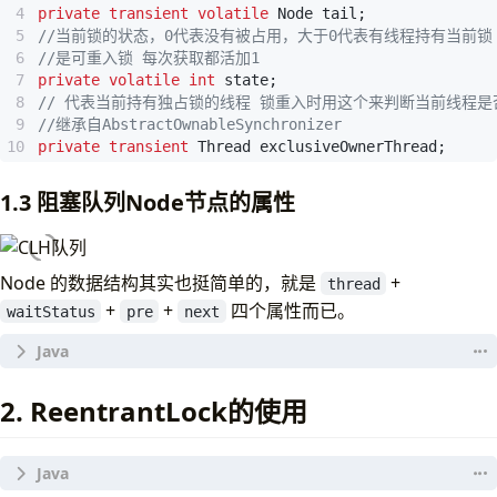
private
transient
volatile
Node
tail
;
//当前锁的状态，0代表没有被占用，大于0代表有线程持有当前锁
//是可重入锁 每次获取都活加1
private
volatile
int
state
;
// 代表当前持有独占锁的线程 锁重入时用这个来判断当前线程
//继承自AbstractOwnableSynchronizer
private
transient
Thread
exclusiveOwnerThread
;
1.3 阻塞队列Node节点的属性
Node 的数据结构其实也挺简单的，就是
+
thread
+
+
四个属性而已。
waitStatus
pre
next
static
final
class
Node
{
2. ReentrantLock的使用
/** Marker to indicate a node is waiting in sha
// 标识节点当前在共享模式下
static
final
Node
SHARED
=
new
Node
();
/** Marker to indicate a node is waiting in exc
// 标识节点当前在独占模式下