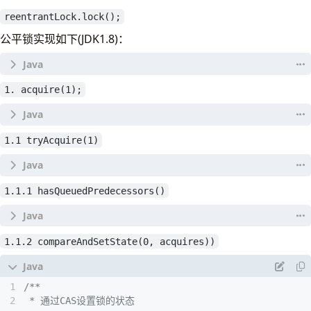
}
// ============================================
}
reentrantLock.lock();
// 节点的等待状态
// 取值为上面的1、-1、-2、-3，或者0
公平锁实现如下(JDK1.8)：
// 这么理解，暂时只需要知道如果这个值 大于0 代表此线
// 也许就是说半天抢不到锁，不抢了，ReentrantLock是可以
//AQS在判断状态时，通过用waitStatus>0表示取消状态，而
1. acquire(1);
volatile
int
waitStatus
;
// 前驱节点的引用
     */
volatile
Node
prev
;
static
final
class
FairSync
extends
Sync
{
// 后继节点的引用
1.1 tryAcquire(1)
private
static
final
long
serialVersionUID
volatile
Node
next
;
//争锁
// 这个就是线程对象
     */
final
void
lock
()
{
volatile
Thread
thread
;
public
final
void
acquire
(
int
arg
)
{
//1
1.1.1 hasQueuedPredecessors()
//tryAcquire(1) 首先尝试获取一下锁
acquire
(
1
);
}
//若成功则不需要进入等待队列了
}
//1.1
if
(
!
tryAcquire
(
arg
)
&&
1.1.2 compareAndSetState(0, acquires))
//1.2
         */
// tryAcquire(arg)没有成功，这个时候
protected
final
boolean
tryAcquire
(
int
acqu
acquireQueued
(
addWaiter
(
Node
.
EXCLUSIVE
)
  */
         */
//获取当前线程
//1.3
public
final
boolean
hasQueuedPredecessors
()
{
protected
final
boolean
tryAcquire
(
int
acqu
final
Thread
current
=
Thread
.
currentTh
selfInterrupt
();
// The correctness of this depends on head 
final
Thread
current
=
Thread
.
currentTh
//查看锁的状态