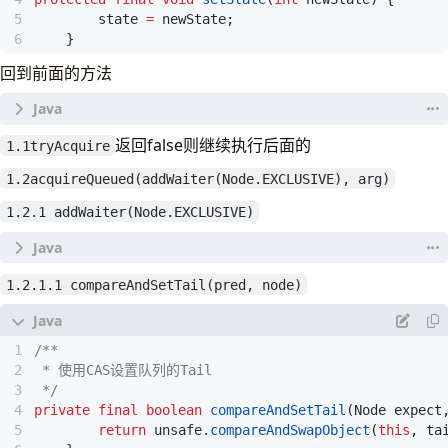
//那么这次就是锁的重入
state
=
newState
;
else
if
(
current
==
getExclusiveOwnerTh
}
//把state加1
回到前面的方法
int
nextc
=
c
+
acquires
;
if
(
nextc
<
0
)
throw
new
Error
(
"Maximum lock c
//1.1.4
返回false则继续执行后面的
1.1tryAcquire
setState
(
nextc
);
return
true
;
1.2acquireQueued(addWaiter(Node.EXCLUSIVE), arg)
     */
}
public
final
void
acquire
(
int
arg
)
{
1.2.1 addWaiter(Node.EXCLUSIVE)
//上面两个条件都不满足就返回false
//tryAcquire(1) 首先尝试获取一下锁
//获取锁失败了 回到上一个方法继续看
//若成功则不需要进入等待队列了
return
false
;
//1.1
}
if
(
!
tryAcquire
(
arg
)
&&
1.2.1.1 compareAndSetTail(pred, node)
//1.2
// tryAcquire(arg)没有成功，这个时候
 */
//addWaiter(Node.EXCLUSIVE) 1.2.1
private
Node
addWaiter
(
Node
mode
)
{
acquireQueued
(
addWaiter
(
Node
.
EXCLUSIVE
)
Node
node
=
new
Node
(
Thread
.
currentThread
()
//1.3
 */
// Try the fast path of enq; backup to full
selfInterrupt
();
private
final
boolean
compareAndSetTail
(
Node
expect
// 以下几行代码想把当前node加到链表的最后面去，
}
return
unsafe
.
compareAndSwapObject
(
this
,
ta
Node
pred
=
tail
;