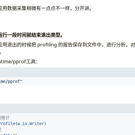
应用数据采集稍微有一点点不一样，分开讲。
运行一段时间就结束退出类型。
用退出的时候把 profiling 的报告保存到文件中，进行分析
库。
ime/pprof工具：
ime/pprof"
启统计
Profile
(
w
io
.
Writer
)
闭