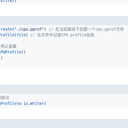
rofile
()
Create
(
"./cpu.pprof"
)
// 在当前路径下创建一个cpu.pprof文件
Profile
(
file
)
// 往文件中记录CPU profile信息
 停止采集
CPUProfile
()
()
录即可 
pProfile
(
w
io
.
Writer
)