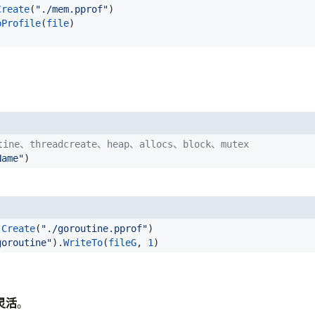
Create
(
"./mem.pprof"
)
pProfile
(
file
)
ine、threadcreate、heap、allocs、block、mutex
Name"
)
.
Create
(
"./goroutine.pprof"
)
goroutine"
).
WriteTo
(
fileG
,
1
)
灵活
。