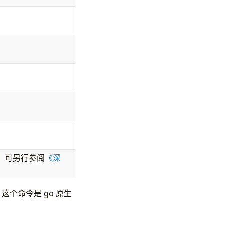
，可另行参阅
《深
个命令是 go 原生