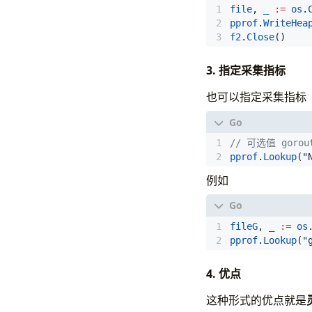
file
,
_
:=
os
.
pprof
.
WriteHea
f2
.
Close
()
3. 指定采集指标
也可以指定采集指标
// 可选值 gorout
pprof
.
Lookup
(
"
例如
fileG
,
_
:=
os
pprof
.
Lookup
(
"
4. 优点
这种形式的优点就是