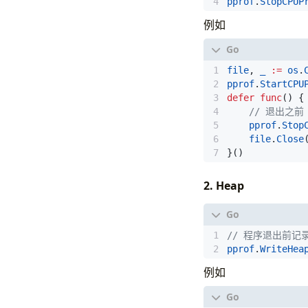
pprof
.
StopCPUP
例如
file
,
_
:=
os
.
pprof
.
StartCPU
defer
func
()
{
// 退出之前
pprof
.
Stop
file
.
Close
}()
2. Heap
// 程序退出前记
pprof
.
WriteHea
例如