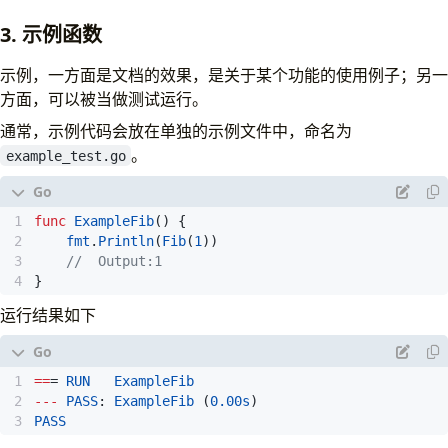
$ go 
test
 -bench
=
3. 示例函数
示例，一方面是文档的效果，是关于某个功能的使用例子；另一
BenchmarkFib1-6         
707485189
方面，可以被当做测试运行。
BenchmarkFib2-6         
218838684
通常，示例代码会放在单独的示例文件中，命名为
BenchmarkFib3-6         
149152461
BenchmarkFib10-6         
。
4022001
305
example_test.go
BenchmarkFib20-6           
31034
39250
BenchmarkFib40-6               
2
601045684
func
ExampleFib
()
{
fmt
.
Println
(
Fib
(
1
))
lixd@17x:~/17x/projects/hello/test/bench$ 
//	Output:1
}
运行结果如下
==
=
RUN
ExampleFib
---
PASS
:
ExampleFib
(
0.00
s
)
PASS