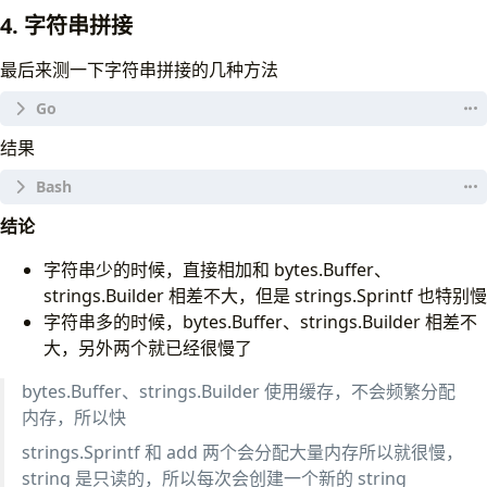
4. 字符串拼接
最后来测一下字符串拼接的几种方法
结果
const
numbers
=
100
func
BenchmarkSprintf
(
b
*
testing
.
B
)
{
# n = 2 字符串较少的时候
结论
b
.
ResetTimer
()
$ go 
test
 -bench
=
for
idx
:=
0
;
idx
<
b
.
N
;
idx
++
{
字符串少的时候，直接相加和 bytes.Buffer、
var
s
string
strings.Builder 相差不大，但是 strings.Sprintf 也特别慢
for
i
:=
0
;
i
<
numbers
;
i
++
{
s
=
fmt
.
Sprintf
(
"%v%v"
,
s
,
i
)
字符串多的时候，bytes.Buffer、strings.Builder 相差不
BenchmarkSprintf-6               
5333647
}
大，另外两个就已经很慢了
BenchmarkStringBuilder-6        
40148308
           
}
BenchmarkBytesBuf-6             
20827609
           
b
.
StopTimer
()
bytes.Buffer、strings.Builder 使用缓存，不会频繁分配
BenchmarkStringAdd-6            
30649676
           
}
内存，所以快
func
BenchmarkStringBuilder
(
b
*
testing
.
B
)
{
strings.Sprintf 和 add 两个会分配大量内存所以就很慢，
b
.
ResetTimer
()
string 是只读的，所以每次会创建一个新的 string