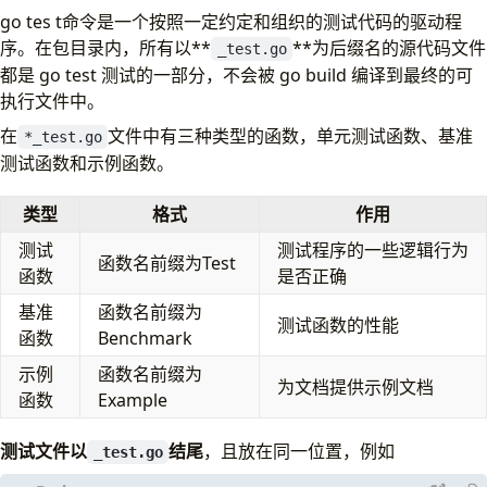
go tes t命令是一个按照一定约定和组织的测试代码的驱动程
3. 类型
序。在包目录内，所有以**
**为后缀名的源代码文件
1. 单元测试
_test.go
都是 go test 测试的一部分，不会被 go build 编译到最终的可
2. 性能测试
执行文件中。
3. 示例函数
4. 其他函数
在
文件中有三种类型的函数，单元测试函数、基准
*_test.go
1. TestMain
测试函数和示例函数。
2. 子测试
4. 例子
类型
格式
作用
1. 单元测试
测试
测试程序的一些逻辑行为
2. 性能测试
函数名前缀为Test
函数
是否正确
3. 示例函数
基准
函数名前缀为
4. 字符串拼接
测试函数的性能
函数
Benchmark
5. 参考
示例
函数名前缀为
为文档提供示例文档
函数
Example
测试文件以
结尾
，且放在同一位置，例如
_test.go