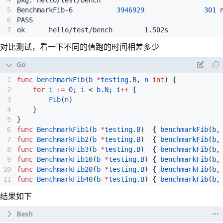
BenchmarkFib-6           
3946929
301
ok      hello/test/bench        1.502s
对比测试，看一下不同的值跑的时间相差多少
func
benchmarkFib
(
b
*
testing
.
B
,
n
int
)
{
for
i
:=
0
;
i
<
b
.
N
;
i
++
{
Fib
(
n
)
}
}
func
BenchmarkFib1
(
b
*
testing
.
B
)
{
benchmarkFib
(
b
,
func
BenchmarkFib2
(
b
*
testing
.
B
)
{
benchmarkFib
(
b
,
func
BenchmarkFib3
(
b
*
testing
.
B
)
{
benchmarkFib
(
b
,
func
BenchmarkFib10
(
b
*
testing
.
B
)
{
benchmarkFib
(
b
,
func
BenchmarkFib20
(
b
*
testing
.
B
)
{
benchmarkFib
(
b
,
func
BenchmarkFib40
(
b
*
testing
.
B
)
{
benchmarkFib
(
b
,
结果如下