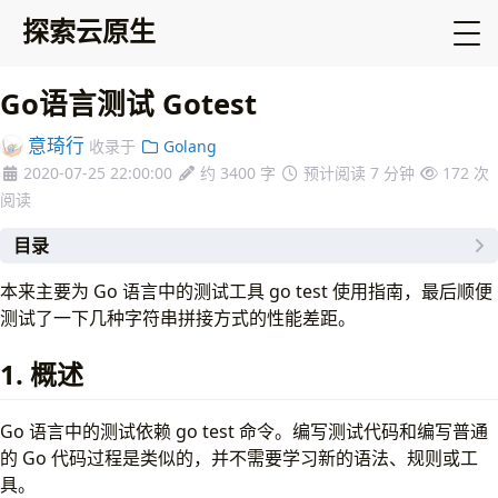
探索云原生
Go语言测试 Gotest
意琦行
收录于
Golang
2020-07-25 22:00:00
约 3400 字
预计阅读 7 分钟
172
次
阅读
目录
1. 概述
本来主要为 Go 语言中的测试工具 go test 使用指南，最后顺便
2. go test
测试了一下几种字符串拼接方式的性能差距。
1. 运行模式
1. 本地目录模式
1. 概述
2. 包列表模式
2. 参数解读
Go 语言中的测试依赖 go test 命令。编写测试代码和编写普通
1. 语法
的 Go 代码过程是类似的，并不需要学习新的语法、规则或工
2. 变量
具。
3. 参数