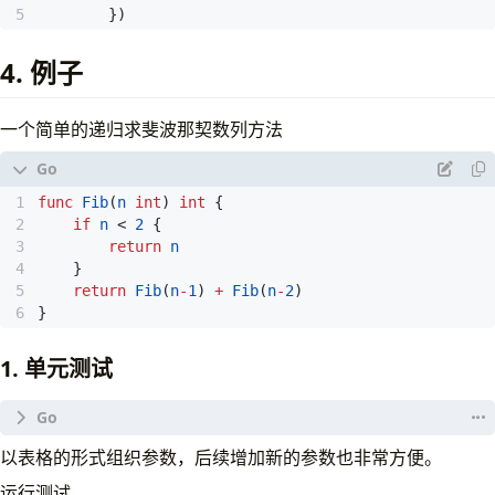
})
4. 例子
一个简单的递归求斐波那契数列方法
func
Fib
(
n
int
)
int
{
if
n
<
2
{
return
n
}
return
Fib
(
n
-
1
)
+
Fib
(
n
-
2
)
}
1. 单元测试
func
TestFib
(
t
*
testing
.
T
)
{
以表格的形式组织参数，后续增加新的参数也非常方便。
type
args
struct
{
运行测试
n
int