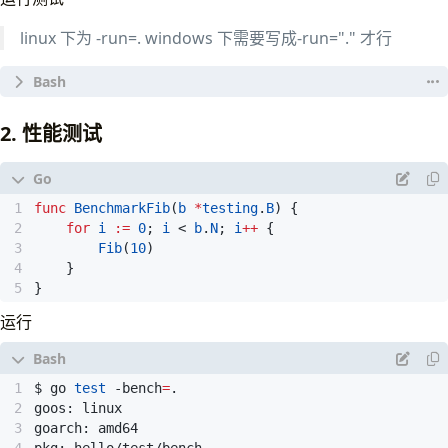
}
linux 下为 -run=. windows 下需要写成-run="." 才行
tests
:=
[]
struct
{
name
string
args
args
want
int
# 正确 测试通过
}{
2. 性能测试
$ go 
test
 -run
=
{
"0"
,
args
{
0
},
0
},
{
"1"
,
args
{
1
},
1
},
{
"2"
,
args
{
2
},
1
},
# 测试失败 出现错误
{
"3"
,
args
{
3
},
2
},
func
BenchmarkFib
(
b
*
testing
.
B
)
{
$ go 
test
 -run
=
{
"4"
,
args
{
4
},
3
},
for
i
:=
0
;
i
<
b
.
N
;
i
++
{
--- FAIL: TestFib 
(
0.00s
)
}
Fib
(
10
)
    --- FAIL: TestFib/4 
(
0.00s
)
for
_
,
tt
:=
range
tests
{
}
        fib_test.go:23: Fib
()
=
 3, want 
33
t
.
Run
(
tt
.
name
,
func
(
t
*
testing
.
T
)
{
}
if
got
:=
Fib
(
tt
.
args
.
n
);
got
!=
tt
.
wan
exit
 status 
1
运行
t
.
Errorf
(
"Fib() = %v, want %v"
,
got
FAIL    hello/test/bench        0.002s
}
})
}
$ go 
test
 -bench
=
}