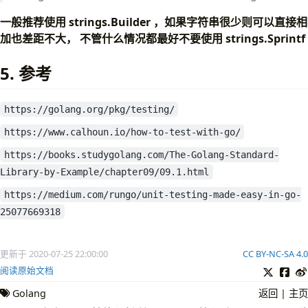
for
idx
:=
0
;
idx
<
b
.
N
;
idx
++
{
# n = 100 字符串比较多的时候
var
builder
strings
.
Builder
一般推荐使用 strings.Builder ，如果字符串很少则可以直接相
$ go 
test
 -bench
=
for
i
:=
0
;
i
<
numbers
;
i
++
{
加也差距不大， 不管什么情况都最好不要使用 strings.Sprintf
builder
.
WriteString
(
strconv
.
Itoa
(
i
))
5. 参考
}
BenchmarkSprintf-6                 
63482
_
=
builder
.
String
()
BenchmarkStringBuilder-6         
1299618
}
BenchmarkBytesBuf-6              
1000000
https://golang.org/pkg/testing/
b
.
StopTimer
()
BenchmarkStringAdd-6              
166837
}
https://www.calhoun.io/how-to-test-with-go/
ok      hello/test/str  5.718s
func
BenchmarkBytesBuf
(
b
*
testing
.
B
)
{
https://books.studygolang.com/The-Golang-Standard-
b
.
ResetTimer
()
Library-by-Example/chapter09/09.1.html
for
idx
:=
0
;
idx
<
b
.
N
;
idx
++
{
var
buf
bytes
.
Buffer
https://medium.com/rungo/unit-testing-made-easy-in-go-
for
i
:=
0
;
i
<
numbers
;
i
++
{
25077669318
buf
.
WriteString
(
strconv
.
Itoa
(
i
))
}
_
=
buf
.
String
()
更新于 2020-07-25 22:00:00
CC BY-NC-SA 4.0
}
阅读原始文档
b
.
StopTimer
()
}
Golang
返回
|
主页