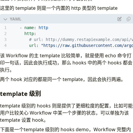
- - 
name
:
step1
template
:
heads
这里的 template 则是一个内置的 http 类型的 template
- 
name
:
heads
container
:
- 
name
:
http
image
:
alpine:3.6
http
:
command
:
[
sh, -c]
# url: http://dummy.restapiexample.com/api/
args
:
[
"echo \"it was heads\""
]
url
:
"https://raw.githubusercontent.com/arg
- 
name
:
http
该 Workflow 的主 template 比较简单，就是使用 echo 命令打
http
:
印一句话，因此会执行成功，那么 hooks 中的两个 hooks 都会
# url: http://dummy.restapiexample.com/api/
执行。
url
:
"https://raw.githubusercontent.com/arg
两个 hook 对应的都是同一个 template，因此会执行两遍。
template 级别
template 级别的 hooks 则是提供了更细粒度的配置，比如可能
用户比较关心 Workflow 中某一个步骤的状态，可以单独为该
template 设置 hook。
下面是一个template 级别的 hooks demo，Workflow 完整内