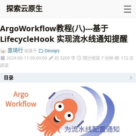
探索云原生
ArgoWorkflow教程(八)---基于
LifecycleHook 实现流水线通知提醒
意琦行
收录于
Devops
2024-06-11 00:00:00
约 3200 字
预计阅读 7 分钟
172
次
阅读
目录
1. 概述
2. ExitHandler
3. LifecycleHook
Workflow 级别
template 级别
如何替代 exitHandler
4. 常见通知模板