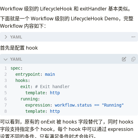
Workflow 级别的 LifecycleHook 和 exitHandler 基本类似。
下面就是一个 Workflow 级别的 LifecycleHook Demo，完整
Workflow 内容如下：
apiVersion
:
argoproj.io/v1alpha1
首先是配置 hook
kind
:
Workflow
metadata
:
generateName
:
lifecycle-hook-
spec
:
spec
:
entrypoint
:
main
entrypoint
:
main
hooks
:
hooks
:
exit
:
# Exit handler
exit
:
# Exit handler
template
:
http
template
:
http
running
:
running
:
expression
:
workflow.status == "Running"
expression
:
workflow.status == "Running"
template
:
http
template
:
http
templates
:
可以看到，原有的 onExit 被 hooks 字段替代了，同时 hooks
- 
name
:
main
字段支持指定多个 hook，每个 hook 中可以通过 expression
steps
:
设置不同的条件，只有满足条件时才会执行。