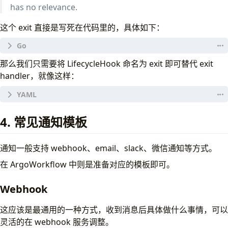
- - 
name
:
step2
has no relevance.
hooks
:
running
:
这个 exit 直接是写死在代码里的，具体如下：
expression
:
steps.step2.status == "
template
:
http
success
:
const
(
那么我们只需要将 LifecycleHook 命名为 exit 即可替代 exit
expression
:
steps.step2.status == "
ExitLifecycleEvent
=
"exit"
handler，就像这样：
template
:
http
)
template
:
echo
func
(
lchs
LifecycleHooks
)
GetExitHook
()
*
Lifecycle
- 
name
:
echo
apiVersion
:
argoproj.io/v1alpha1
hook
,
ok
:=
lchs
[
ExitLifecycleEvent
]
container
:
4. 常见通知模板
kind
:
Workflow
if
ok
{
image
:
alpine:3.6
metadata
:
return
&
hook
command
:
[
sh, -c]
generateName
:
lifecycle-hook-
}
通知一般支持 webhook、email、slack、微信通知等方式。
args
:
[
"echo \"it was heads\""
]
spec
:
return
nil
entrypoint
:
main
}
在 ArgoWorkflow 中则是准备对应的模板即可。
- 
name
:
http
hooks
:
http
:
exit
:
# if named exit, it'a an Exit handler
func
(
lchs
LifecycleHooks
)
HasExitHook
()
bool
{
Webhook
# url: http://dummy.restapiexample.com/api/
template
:
http
return
lchs
.
GetExitHook
()
!=
nil
url
:
"https://raw.githubusercontent.com/arg
templates
:
}
这应该是最通用的一种方式，收到消息后具体做什么事情，可以
- 
name
:
main
灵活的在 webhook 服务调整。
steps
: