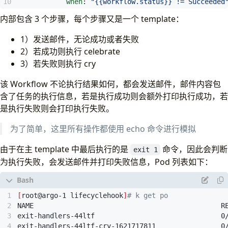
when
:
"{{workflow.status}} != Succeeded
command
:
[
sh, -c]
args
:
[
"echo intentional failure; exit 1"
]
内部包含 3 个步骤，每个步骤又是一个 template：
# exit handler related templates
1）发送邮件，无论成功或者失败
# After the completion of the entrypoint templa
2）若成功则执行 celebrate
# workflow is made available in the global vari
3）若失败则执行 cry
# {{workflow.status}} will be one of: Succeeded
- 
name
:
exit-handler
该 Workflow 不论执行结果如何，都会发送邮件，邮件内容包
steps
:
含了任务的执行信息，若是执行成功则会额外打印执行成功，若
- - 
name
:
notify
是执行失败则会打印执行失败。
template
:
send-email
- 
name
:
celebrate
为了简单，这里所有操作都使用 echo 命令进行模拟
template
:
celebrate
when
:
"{{workflow.status}} == Succeeded
由于在主 template 中最后执行的是
命令，因此会判断
- 
name
:
cry
exit 1
template
:
cry
为执行失败，会发送邮件并打印失败信息，Pod 列表如下：
when
:
"{{workflow.status}} != Succeeded
- 
name
:
send-email
container
:
[
root@argo-1 lifecyclehook
]
# k get po
image
:
alpine:latest
command
:
[
sh, -c]
exit-handlers-44ltf                               0
# Tip: {{workflow.failures}} is a JSON list
exit-handlers-44ltf-cry-1621717811                0