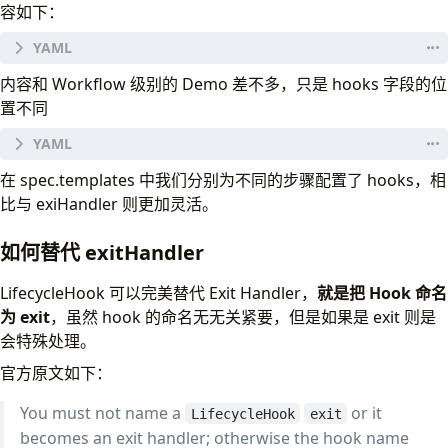
容如下：
apiVersion
:
argoproj.io/v1alpha1
内容和 Workflow 级别的 Demo 差不多，只是 hooks 字段的位
kind
:
Workflow
置不同
metadata
:
generateName
:
lifecycle-hook-tmpl-level-
spec
:
spec
:
在 spec.templates 中我们分别为不同的步骤配置了 hooks，相
entrypoint
:
main
entrypoint
:
main
templates
:
比与 exiHandler 则更加灵活。
templates
:
- 
name
:
main
- 
name
:
main
steps
:
如何替代 exitHandler
steps
:
- - 
name
:
step-1
- - 
name
:
step-1
hooks
:
LifecycleHook 可以完美替代 Exit Handler，
就是把 Hook 命名
hooks
:
running
:
# Name of hook does not matt
为 exit
，虽然 hook 的命名无无关紧要，但是如果是 exit 则是
# ...
# Expr will not support `-` on vari
template
:
echo
会特殊处理。
expression
:
steps["step-1"].status 
- - 
name
:
step2
template
:
http
官方原文如下：
hooks
:
success
:
# ...
expression
:
steps["step-1"].status 
You must not name a
or it
template
LifecycleHook
:
echo
exit
template
:
http
becomes an exit handler; otherwise the hook name
template
:
echo