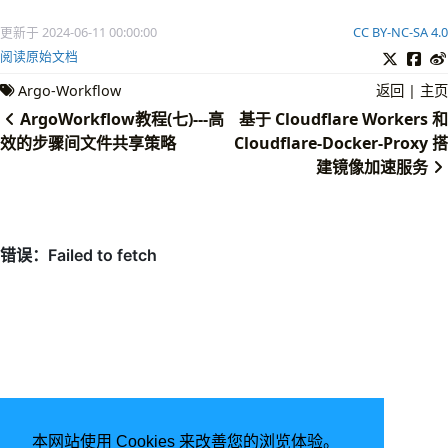
command
:
[
sh, -cx]
- 
name
:
POSITIONS
# 指定什么时候运行，多个以逗号隔开，
args
:
[
更新于 2024-06-11 00:00:00
CC BY-NC-SA 4.0
value
:
"Succeeded,Failed,Error"
阅读原始文档
- 
name
:
CREDENTIALS_SECRET
- 
name
:
TO
# 收件人邮箱
Argo-Workflow
返回
|
主页
- 
name
:
PYTHON_VERSION
default
:
"3.8-alpine"
ArgoWorkflow教程(七)---高
基于 Cloudflare Workers 和
script
:
效的步骤间文件共享策略
Cloudflare-Docker-Proxy 搭
image
:
docker.io/library/python:{{inputs.pa
建镜像加速服务
command
:
[
python ]
env
:
- 
name
:
TO
value
:
'{{inputs.parameters.TO}}'
        {{inputs.parameters.WEBHOOK_ENDPOINT}}"
- 
name
:
HOST
]
valueFrom
:
secretKeyRef
:
name
:
'{{inputs.parameters.CREDENTI
key
:
host
- 
name
:
PORT
valueFrom
:
secretKeyRef
:
name
:
'{{inputs.parameters.CREDENTI
key
:
port
本网站使用 Cookies 来改善您的浏览体验。