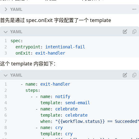
# An exit handler is a template reference that exec
首先是通过 spec.onExit 字段配置了一个 template
# irrespective of the success, failure, or error of
# an exit handler, reference the name of a template
# Some common use cases of exit handlers are:
spec
:
# - sending notifications of workflow status (e.g. 
entrypoint
:
intentional-fail
# - posting the pass/fail status to a webhook resul
onExit
:
exit-handler
# - cleaning up workflow artifacts
# - resubmitting or submitting another workflow
这个 template 内容如下：
apiVersion
:
argoproj.io/v1alpha1
kind
:
Workflow
metadata
:
- 
name
:
exit-handler
generateName
:
exit-handlers-
steps
:
spec
:
- - 
name
:
notify
entrypoint
:
intentional-fail
template
:
send-email
onExit
:
exit-handler
- 
name
:
celebrate
templates
:
template
:
celebrate
# primary workflow template
when
:
"{{workflow.status}} == Succeeded
- 
name
:
intentional-fail
- 
name
:
cry
container
:
template
:
cry
image
:
alpine:latest