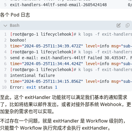
# it. For example:
exit-handlers-44ltf-send-email-2605424148         0
#
# echo "{{workflow.failures}}" | jq -r '.[]
各个 Pod 日志
#
# Will print a list of all the failed steps
# Note: jq is not installed by default on t
[
root@argo-1 lifecyclehook
]
# k logs -f exit-handler
args
:
[
"echo send e-mail: {{workflow.name}}
- 
name
:
celebrate
time
=
"2024-05-25T11:34:39.472Z"
level
=
info 
msg
=
"sub
container
:
[
root@argo-1 lifecyclehook
]
# k logs -f exit-handler
image
:
alpine:latest
send e-mail: exit-handlers-44ltf Failed 30.435347. 
command
:
[
sh, -c]
time
=
"2024-05-25T11:34:44.424Z"
level
=
info 
msg
=
"sub
args
:
[
"echo hooray!"
]
[
root@argo-1 lifecyclehook
]
# k logs -f exit-handler
- 
name
:
cry
container
:
time
=
"2024-05-25T11:34:15.856Z"
level
=
info 
msg
=
"sub
image
:
alpine:latest
Error: 
exit
 status 
1
command
:
[
sh, -c]
args
:
[
"echo boohoo!"
]
至此，这个 exitHandler 功能就可以满足我们基本的通知需求
了，比如将结果以邮件发出，或者对接外部系统 Webhook，更
加复杂的需求也可以实现。
不过存在一个问题，就是 exitHandler 是 Workflow 级别的，
只能整个 Workflow 执行完成才会执行 exitHandler。