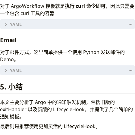
- - 
name
:
step1
对于 ArgoWorkflow 模板就是
执行
curl
命令即可
，因此只需要
template
:
heads
一个包含 curl 工具的容器
- 
name
:
http
http
:
# url: http://dummy.restapiexample.com/api/
url
:
"https://raw.githubusercontent.com/arg
apiVersion
:
argoproj.io/v1alpha1
Email
kind
:
ClusterWorkflowTemplate
metadata
:
对于邮件方式，这里简单提供一个使用 Python 发送邮件的
name
:
step-notify-webhook
spec
:
Demo。
templates
:
- 
name
:
webhook
inputs
:
# use golangcd-lint for lint
parameters
:
5. 小结
apiVersion
:
argoproj.io/v1alpha1
- 
name
:
POSITIONS
# 指定什么时候运行，多个以逗号隔开，
kind
:
ClusterWorkflowTemplate
value
:
"Succeeded,Failed,Error"
metadata
:
- 
name
:
WEBHOOK_ENDPOINT
本文主要分析了 Argo 中的通知触发机制，包括旧版的
name
:
step-notify-email
- 
name
:
CURL_VERSION
exitHandler 以及新版的 LifecycleHook，并提供了几个简单的
spec
:
default
:
"8.4.0"
templates
:
通知模板。
- 
name
:
email
container
:
最后则是推荐使用更加灵活的 LifecycleHook。
inputs
:
image
:
curlimages/curl:{{inputs.parameters.
parameters
: