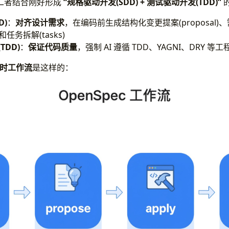
二者结合刚好形成
“规格驱动开发(SDD) + 测试驱动开发(TDD)”
D)
：
对齐设计需求
，在编码前生成结构化变更提案(proposal)、需
)和任务拆解(tasks)
(TDD)
：
保证代码质量
，强制 AI 遵循 TDD、YAGNI、DRY 等
c 时工作流
是这样的：