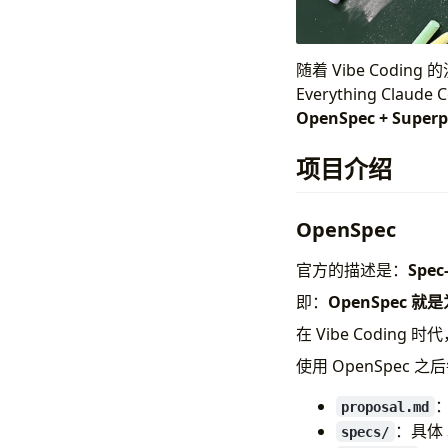
随着 Vibe Codi
Everything Clau
OpenSpec + Super
项目介绍
OpenSpec
官方的描述是：
Spec
即：
OpenSpec 就
在 Vibe Codin
使用 OpenSpec
proposal.md
：具体 
specs/