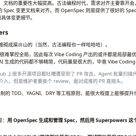
g 时代，文档的重要性大幅提高。古法编程时代，需求对齐主要靠开会，Vib
Spec 变更文档来对齐。而 OpenSpec 则是提供了很好的 Sp
溯到具体变更细节。
ers
易堆砌成屎💩山的（当然，古法编程也一样哈哈哈）。
，很难掌控全局，因此每次 Vibe Coding 产出的或许都是局部
I 生成的代码都不够精简，代码量是很大的，毕竟 Vibe Codin
hub 上很多开源项目都吐槽遭受到了 PR 攻击。Agent 批量扫描
入，但是维护者要挨个 review，面对成堆的 PR 直摇头。
 通过强制的 TDD、YAGNI、DRY 等工程原则，能很大程度上能够提
是：
用 OpenSpec 生成和管理 Spec，然后用 Superpower