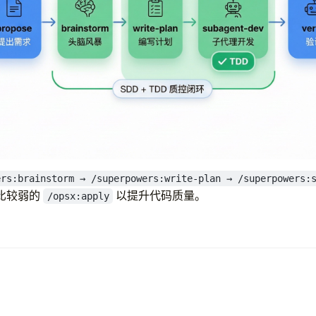
ers:brainstorm → /superpowers:write-plan → /superpowers:
比较弱的
以提升代码质量。
/opsx:apply