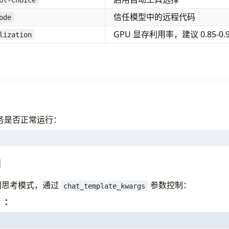
l-parser glm47 
信任模型中的远程代码
g-parser glm45 
ode
uto-tool-choice 
GPU 显存利用率，建议 0.85-0.9
lization
odel-name glm5 
mote-code 
ry-utilization 0.85 
.0.0 
0
务是否正常运行：
表
制
关闭思考模式，通过
参数控制：
chat_template_kwargs
calhost:8000/v1/chat/completions 
）：
Type: application/json"