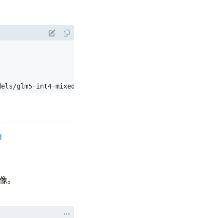
dels/glm5-int4-mixed-autoround
d
镜像。