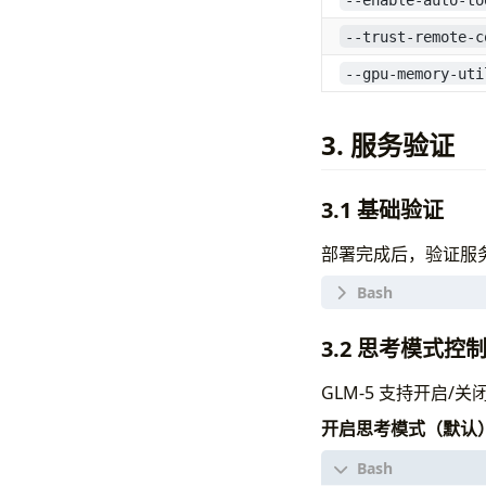
    --tool-cal
    --reasonin
--trust-remote-c
    --enable-a
--gpu-memory-uti
    --served-m
    --trust-re
    --gpu-memo
3. 服务验证
    --host 0.0
    --port 
800
3.1 基础验证
部署完成后，验证服
# 查看可用模型列
3.2 思考模式控
GLM-5 支持开启/
# 基础对话测试
curl http://lo
开启思考模式（默认
  -H 
"Content-
  -d 