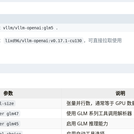
-openai:v0.17.1-cu130
从源码安装 transformers
date 
&&
 apt-get install -y git 
&&
t vllm/vllm-openai:glm5 .
r/lib/apt/lists/*
：
，可直接拉取使用
lixd96/vllm-openai:v0.17.1-cu130
sformers（GLM-5 需要）
l --no-cache-dir git+https://github.com/huggingface/tran
llm"
]
glm5 
idia 
参数
说明
ice=0,1,2,3"'
 
张量并行数，通常等于 GPU 数
l-size
d/models/glm5-int4-mixed-autoround:/app/model 
使用 GLM 系列工具调用解析器
6g 
er glm47
enai:glm5 
启用 GLM 推理能力
er glm45
odel 
arallel-size 
4
启用自动工具选择
ol-choice