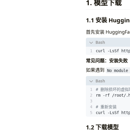
1. 模型下载
|
 GPU  Name   
|
 Fan  Temp   
|
=============
1.1 安装 Huggin
|
0
  NVIDIA 
|
 N/A   42C   
首先安装 HuggingF
|
1
  NVIDIA 
|
 N/A   42C   
curl -LsSf htt
|
2
  NVIDIA 
|
 N/A   41C   
常见问题：安装失败
如果遇到
No module
|
3
  NVIDIA 
|
 N/A   42C   
+-------------
# 删除损坏的虚拟
# 重新安装
curl -LsSf htt
1.2 下载模型