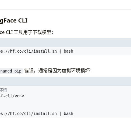
              Persistence-M 
|
 Bus-Id          Disp.A 
|
 V
Perf          Pwr:Usage/Cap 
|
           Memory-Usage 
|
 G
============================
+
========================
+
==
gFace CLI
GB200                   On  
|
   00000008:01:00.0 Off 
|
 P0            395W / 1200W 
|
  175750MiB / 189471MiB 
|
  
ace CLI 工具用于下载模型：
GB200                   On  
|
   00000009:01:00.0 Off 
|
 P0            369W / 1200W 
|
  175366MiB / 189471MiB 
|
  
ps://hf.co/cli/install.sh 
|
 bash
GB200                   On  
|
   00000018:01:00.0 Off 
|
 P0            354W / 1200W 
|
  175366MiB / 189471MiB 
|
  
错误，通常是因为虚拟环境损坏：
 named pip
GB200                   On  
|
   00000019:01:00.0 Off 
|
 P0            375W / 1200W 
|
  179133MiB / 189471MiB 
|
  
----------------------------+------------------------+--
环境
ps://hf.co/cli/install.sh 
|
 bash