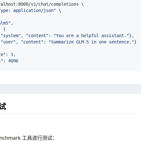
calhost:8000/v1/chat/completions 
Type: application/json"
calhost:8000/v1/chat/completions 
Type: application/json"
calhost:8000/v1/chat/completions 
试
Type: application/json"
enchmark 工具进行测试：