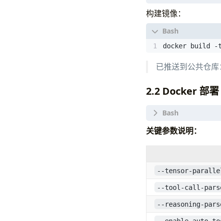
FROM
vllm/vllm
构建镜像：
# 安装 git 用于
RUN
 apt-get up
docker build -
    rm -rf /va
已推送到公共仓库
# 安装最新版 tran
RUN
 pip instal
2.2 Docker 部署
WORKDIR
/app
ENTRYPOINT
[
"v
docker run -d 
关键参数说明：
  --name vllm-
  --runtime nv
  --gpus 
'"dev
  -p 8000:8000
--tensor-paralle
  -v /raid/lix
  --shm-size 1
--tool-call-pars
  vllm/vllm-op
--reasoning-pars
  serve /app/m
    --tensor-p
--enable-auto-to