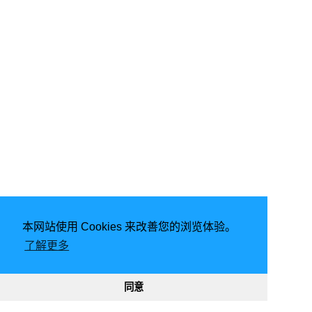
本网站使用 Cookies 来改善您的浏览体验。
由
Hugo
强力驱动 | 主题 -
FixIt
了解更多
2026
意琦行
CC BY-NC 4.0
网站已运行
2902, 07:55:58
189064
332065
同意
渝ICP备20005680号-1
渝公网安备50010302002842号