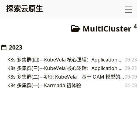
探索云原生
4
MultiCluster
2023
K8s 多集群(四)---KubeVela 核心逻辑：Application Controller 源码分析(下)
09-23
K8s 多集群(三)---KubeVela 核心逻辑：Application Controller 源码分析(上)
09-22
K8s 多集群(二)---初识 KubeVela：基于 OAM 模型的应用交付平台
09-09
K8s 多集群(一)---Karmada 初体验
04-08