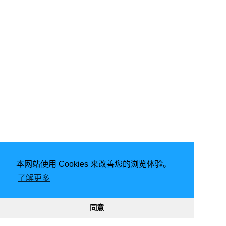
本网站使用 Cookies 来改善您的浏览体验。
由
Hugo
强力驱动 | 主题 -
FixIt
了解更多
2026
意琦行
CC BY-NC 4.0
网站已运行
2902, 02:45:39
188991
331970
同意
渝ICP备20005680号-1
渝公网安备50010302002842号