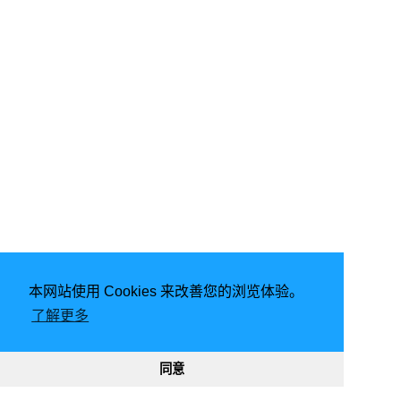
本网站使用 Cookies 来改善您的浏览体验。
由
Hugo
强力驱动 | 主题 -
FixIt
了解更多
2026
意琦行
CC BY-NC 4.0
网站已运行
2903, 23:36:36
189889
333207
同意
渝ICP备20005680号-1
渝公网安备50010302002842号