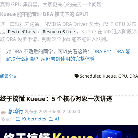
真到 GPU 集群里，大家更关心的是另一个问题：
Kueue 能不能管理 DRA 模式下的 GPU？
这一篇就把它跑通。NVIDIA DRA Driver 负责把整卡 GPU 发布
成
/
，Kueue 在 Job 准入阶段读
DeviceClass
ResourceSlice
取 DRA 设备申请，判断这个 Job 能不能进入队列。
对 DRA 不熟悉的同学，可以先看这篇：
DRA P1：DRA 能
解决什么问题？从部署到使用的完整体验
阅读全文
Scheduler
Kueue
GPU
DRA
终于搞懂 Kueue：5 个核心对象一次讲透
意琦行
发布于
2026-06-30 22:00:00
收录于
Kubernetes
AI