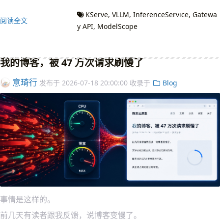
KServe
VLLM
InferenceService
Gatewa
阅读全文
y API
ModelScope
我的博客，被 47 万次请求刷慢了
意琦行
发布于
2026-07-18 20:00:00
收录于
Blog
事情是这样的。
前几天有读者跟我反馈，说博客变慢了。