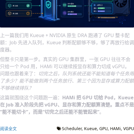
上一篇我们用 Kueue + NVIDIA 原生 DRA 跑通了 GPU 整卡配
额：Job 先进入队列，Kueue 判断配额够不够，够了再放行给调
度器。
但整卡只是第一步。真实的 GPU 集群里，一张 GPU 往往不会
只给一个 Pod 用，HAMi 可以继续按显存和算力切成 vGPU。
问题也跟着来了：
切完之后，队列系统还能不能知道每个任务用
了多少？能不能做到两个任务放行、第三个因为显存或算力配额
不够继续排队？
这篇就围绕这个问题跑一遍：
HAMi 把 GPU 切给 Pod，Kueue
在 Job 准入阶段先把 vGPU、显存和算力配额算清楚。重点不是
“能不能切卡”，而是“切完之后还能不能管起来”
。
阅读全文
Scheduler
Kueue
GPU
HAMi
VGPU