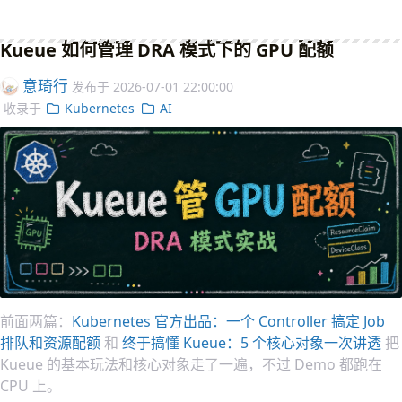
Kueue 如何管理 DRA 模式下的 GPU 配额
意琦行
发布于
2026-07-01 22:00:00
收录于
Kubernetes
AI
前面两篇：
Kubernetes 官方出品：一个 Controller 搞定 Job
排队和资源配额
和
终于搞懂 Kueue：5 个核心对象一次讲透
把
Kueue 的基本玩法和核心对象走了一遍，不过 Demo 都跑在
CPU 上。