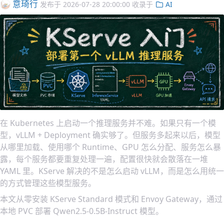
意琦行
发布于
2026-07-28 20:00:00
收录于
AI
在 Kubernetes 上启动一个推理服务并不难。如果只有一个模
型，vLLM + Deployment 确实够了。但服务多起来以后，模型
从哪里加载、使用哪个 Runtime、GPU 怎么分配、服务怎么暴
露，每个服务都要重复处理一遍，配置很快就会散落在一堆
YAML 里。KServe 解决的不是怎么启动 vLLM，而是怎么用统一
的方式管理这些模型服务。
本文从零安装 KServe Standard 模式和 Envoy Gateway，通过
本地 PVC 部署 Qwen2.5-0.5B-Instruct 模型。