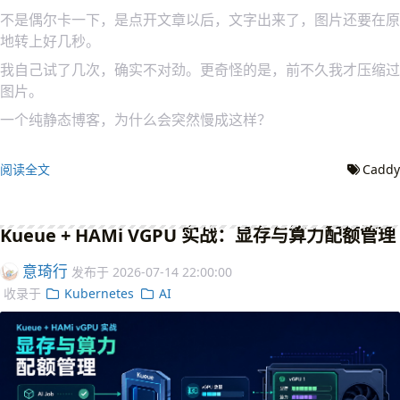
不是偶尔卡一下，是点开文章以后，文字出来了，图片还要在原
地转上好几秒。
我自己试了几次，确实不对劲。更奇怪的是，前不久我才压缩过
图片。
一个纯静态博客，为什么会突然慢成这样？
阅读全文
Caddy
Kueue + HAMi VGPU 实战：显存与算力配额管理
意琦行
发布于
2026-07-14 22:00:00
收录于
Kubernetes
AI